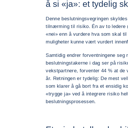
å si «ja»: et tydelig sk
Denne beslutningsvegringen skyldes t
tilnærming til risiko. Én av to ledere
«nei» enn å vurdere hva som skal til 
muligheter kunne vært vurdert innenf
Samtidig endrer forventningene seg
beslutningstakerne i dag ser på risi
vekstpartnere, forventer 44 % at de vi
år. Retningen er tydelig: De mest ve
som klarer å gå bort fra et ensidig k
«trygge ja» ved å integrere risiko hel
beslutningsprosessen.