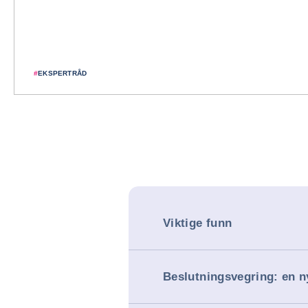
#
EKSPERTRÅD
Viktige funn
Beslutningsvegring: en ny