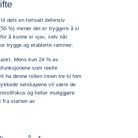
ifte
il dels en fortsatt defensiv
 (50 %) mener det er tryggere å si
for å kunne si «ja», selv når
or trygge og etablerte rammer.
 raskt. Mens kun 24 % av
kofunksjonene som reelle
l ha denne rollen innen tre til fem
llykkede selskapene vil være de
ontrollfokus og heller muliggjøre
t fra starten av