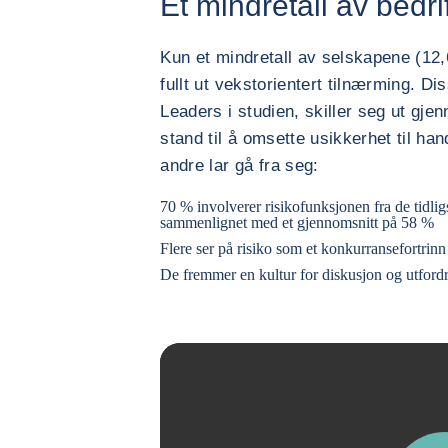
Et mindretall av bedri
Kun et mindretall av selskapene (12
fullt ut vekstorientert tilnærming. 
Leaders i studien, skiller seg ut gje
stand til å omsette usikkerhet til ha
andre lar gå fra seg:
70 % involverer risikofunksjonen fra de tidlig
sammenlignet med et gjennomsnitt på 58 %
Flere ser på risiko som et konkurransefortri
De fremmer en kultur for diskusjon og utfor