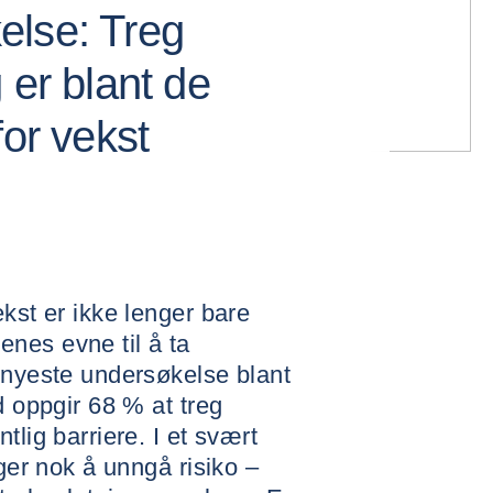
else: Treg
 er blant de
for vekst
kst er ikke lenger bare
nes evne til å ta
 nyeste undersøkelse blant
d oppgir 68 % at treg
tlig barriere. I et svært
nger nok å unngå risiko –