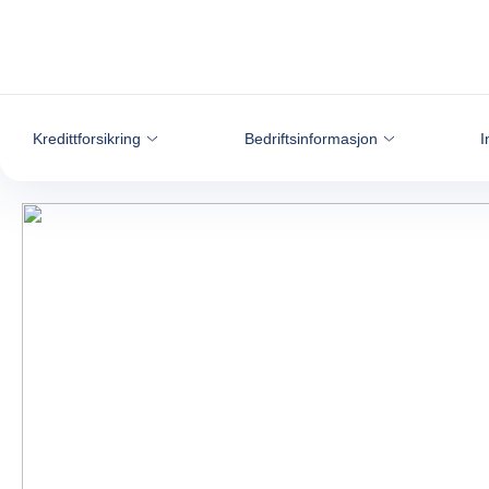
Gå til innhold
Kredittforsikring
Bedriftsinformasjon
I