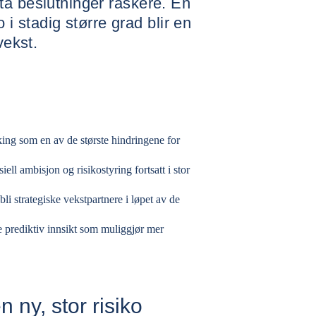
ta beslutninger raskere. En
o i stadig større grad blir en
vekst.
ing som en av de største hindringene for
ll ambisjon og risikostyring fortsatt i stor
li strategiske vekstpartnere i løpet av de
re prediktiv innsikt som muliggjør mer
 ny, stor risiko