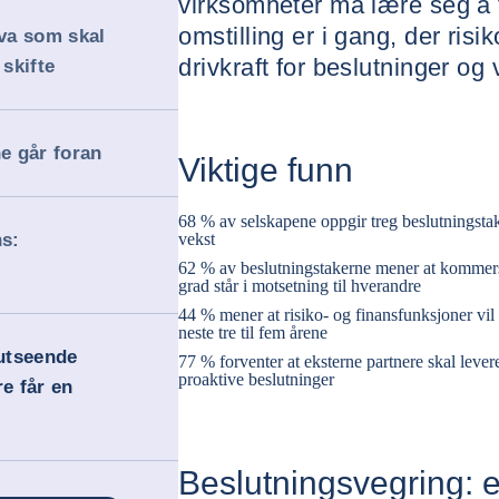
virksomheter må lære seg å 
omstilling er i gang, der risik
hva som skal
drivkraft for beslutninger og 
 skifte
ne går foran
Viktige funn
68 % av selskapene oppgir treg beslutningstak
ns:
vekst
62 % av beslutningstakerne mener at kommersie
grad står i motsetning til hverandre
44 % mener at risiko- og finansfunksjoner vil b
neste tre til fem årene
rutseende
77 % forventer at eksterne partnere skal leve
proaktive beslutninger
re får en
Beslutningsvegring: en