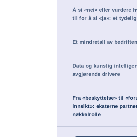
Å si «nei» eller vurdere 
til for å si «ja»: et tydelig
Et mindretall av bedrifte
Data og kunstig intellige
avgjørende drivere
Fra «beskyttelse» til «fo
innsikt»: eksterne partne
nøkkelrolle