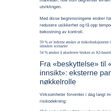
markeder, noe som begrenser evnen 
utviklingen.
Med disse begrensningene endrer for
redusere usikkerhet og få opp tempoe
bekostning av kontroll.
59 % av lederne ønsker at risikofunksjonene i 
simulere scenarier
54 % ønsker å akselerere bruken av KI-baserte
Fra «beskyttelse» til
innsikt»: eksterne par
nøkkelrolle
Virksomheter forventer i dag langt m
risikodekning: