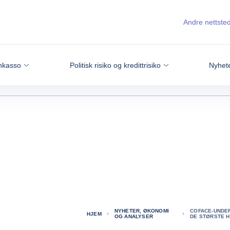
Andre nettste
nkasso
Politisk risiko og kredittrisiko
Nyhete
NYHETER, ØKONOMI
COFACE-UNDE
HJEM
OG ANALYSER
DE STØRSTE H