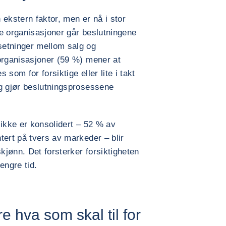
 ekstern faktor, men er nå i stor
nge organisasjoner går beslutningene
setninger mellom salg og
organisasjoner (59 %) mener at
s som for forsiktige eller lite i takt
og gjør beslutningsprosessene
 ikke er konsolidert – 52 % av
tert på tvers av markeder – blir
skjønn. Det forsterker forsiktigheten
lengre tid.
re hva som skal til for