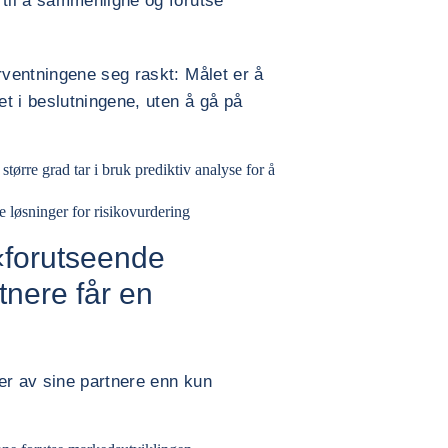
til å sammenligne og forutse
ventningene seg raskt: Målet er å
t i beslutningene, uten å gå på
større grad tar i bruk prediktiv analyse for å
 løsninger for risikovurdering
 «forutseende
tnere får en
er av sine partnere enn kun