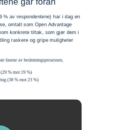
ftene går foran
,6 % av respondentene) har i dag en
Disse, omtalt som Open Advantage
nnom konkrete tiltak, som gjør dem i
ndling raskere og gripe muligheter
ste fasene av beslutningsprosessen,
nn (29 % mot 19 %)
dring (38 % mot 23 %)