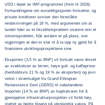
USD i løpet av IMF-programmet (frem til 2028).
Forhandlingene om euroobligasjonen fortsetter, og
private kreditorer avviser den foreslåtte
nedskrivningen på 18 %, med argumentet om at
landet lider av et likviditetsproblem snarere enn et
solvensproblem. Når avtalen er på plass, sier
regjeringen at den er klar til å ta opp ny gjeld for å
finansiere utviklingsprosjektene sine.
Eksporten (3,5 % av BNP) vil fortsatt være drevet
av svekkelsen av birren, høye gull- og kaffepriser
(henholdsvis 21 % og 19 % av eksporten) og jevn
vekst i strømsalget fra Grand Ethiopian
Renaissance Dam (GERD) til nabolandene.
Importen (14 % av BNP) av kapitalvarer for å
gjenopplive infrastrukturprosjekter vil forbli høy,
støttet av bedre tilgang på utenlandsk valuta. På