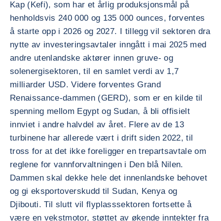
Kap (Kefi), som har et årlig produksjonsmål på
henholdsvis 240 000 og 135 000 ounces, forventes
å starte opp i 2026 og 2027. I tillegg vil sektoren dra
nytte av investeringsavtaler inngått i mai 2025 med
andre utenlandske aktører innen gruve- og
solenergisektoren, til en samlet verdi av 1,7
milliarder USD. Videre forventes Grand
Renaissance-dammen (GERD), som er en kilde til
spenning mellom Egypt og Sudan, å bli offisielt
innviet i andre halvdel av året. Flere av de 13
turbinene har allerede vært i drift siden 2022, til
tross for at det ikke foreligger en trepartsavtale om
reglene for vannforvaltningen i Den blå Nilen.
Dammen skal dekke hele det innenlandske behovet
og gi eksportoverskudd til Sudan, Kenya og
Djibouti. Til slutt vil flyplasssektoren fortsette å
være en vekstmotor, støttet av økende inntekter fra