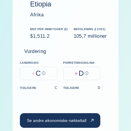
Etiopia
Afrika
BNP PER INNBYGGER ($)
BEFOLKNING (I 2021)
$1,511.2
105,7 millioner
Vurdering
LANDRISIKO
FORRETNINGSKLIMA
C
D
Help
Help
C
D
TIDLIGERE
TIDLIGERE
Se andre økonomiske nøkkeltall