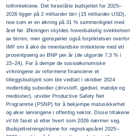
tollinntektene. Det foreslåtte budsjettet for 2025–
2026 ligger på 2 milliarder birr (15 milliarder USD),
noe som er en økning på 31 % sammenlignet med
året før. Økningen skyldes hovedsakelig svekkelsen
av birren, men gjenspeiler også forpliktelsen overfor
IMF om å øke de innenlandske inntektene med ett
prosentpoeng av BNP per år (de utgjorde 7,3 % i
23–24). For å dempe de sosioøkonomiske
virkningene av reformene finansierer et
tilleggsbudsjett som ble vedtatt i oktober 2024
midlertidig subsidier (drivstoff, gjødsel, matolje og
medisiner), utvider Productive Safety Net
Programme (PSNP) for å bekjempe matusikkerhet
og øker lønningene i offentlig sektor. Disse tiltakene
vil bli faset ut etter hvert som 2026 nærmer seg.
Budsjettretningslinjene for regnskapsåret 2025–