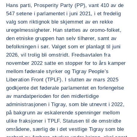
Hans parti, Prosperity Party (PP), vant 410 av de
547 setene i parlamentet i juni 2021, i et fredelig
valg som riktignok ble skjemmet av en rekke
uregelmessigheter. Han støttes av oromo-folket,
den etniske gruppen han selv tilhører, samt av
befolkningen i sør. Valget som er planlagt til juni
2026, vil trolig bli omstridt. Fredsavtalen fra
november 2022 satte en stopper for to års kamper
mellom føderale styrker og Tigray People’s
Liberation Front (TPLF). I slutten av mars 2025
godkjente det føderale parlamentet en forlengelse
av mandatperioden for den midlertidige
administrasjonen i Tigray, som ble utnevnt i 2022,
på bakgrunn av eskalerende spenninger mellom
ulike fraksjoner i TPLF. Statusen til de omstridte
områdene, særlig de i det vestlige Tigray som ble