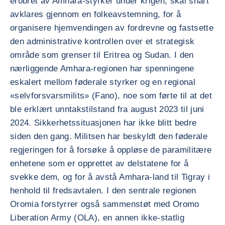
erobret av Amhara-styrker under krigen, skal snart
avklares gjennom en folkeavstemning, for å
organisere hjemvendingen av fordrevne og fastsette
den administrative kontrollen over et strategisk
område som grenser til Eritrea og Sudan. I den
nærliggende Amhara-regionen har spenningene
eskalert mellom føderale styrker og en regional
«selvforsvarsmilits» (Fano), noe som førte til at det
ble erklært unntakstilstand fra august 2023 til juni
2024. Sikkerhetssituasjonen har ikke blitt bedre
siden den gang. Militsen har beskyldt den føderale
regjeringen for å forsøke å oppløse de paramilitære
enhetene som er opprettet av delstatene for å
svekke dem, og for å avstå Amhara-land til Tigray i
henhold til fredsavtalen. I den sentrale regionen
Oromia forstyrrer også sammenstøt med Oromo
Liberation Army (OLA), en annen ikke-statlig