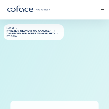
Gå til innhold
Tilbake til hjemmesiden
M
COFACE FOR TRADE - HJEMMESIDE G
NORWAY
HJEM
NYHETER, ØKONOMI OG ANALYSER
DASHBORD FOR FORRETNINGSRISIKO
ETIOPIA