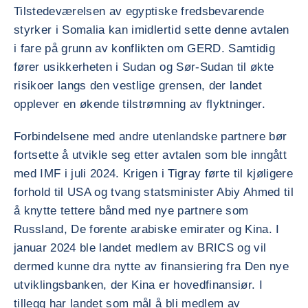
Tilstedeværelsen av egyptiske fredsbevarende
styrker i Somalia kan imidlertid sette denne avtalen
i fare på grunn av konflikten om GERD. Samtidig
fører usikkerheten i Sudan og Sør-Sudan til økte
risikoer langs den vestlige grensen, der landet
opplever en økende tilstrømning av flyktninger.
Forbindelsene med andre utenlandske partnere bør
fortsette å utvikle seg etter avtalen som ble inngått
med IMF i juli 2024. Krigen i Tigray førte til kjøligere
forhold til USA og tvang statsminister Abiy Ahmed til
å knytte tettere bånd med nye partnere som
Russland, De forente arabiske emirater og Kina. I
januar 2024 ble landet medlem av BRICS og vil
dermed kunne dra nytte av finansiering fra Den nye
utviklingsbanken, der Kina er hovedfinansiør. I
tillegg har landet som mål å bli medlem av