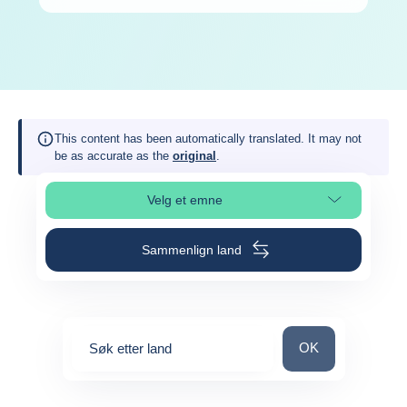
This content has been automatically translated. It may not
be as accurate as the
original
.
Velg et emne
Velg avsnitt på siden
Sammenlign land
Søk etter land
OK
Søk etter land
0
suggestions