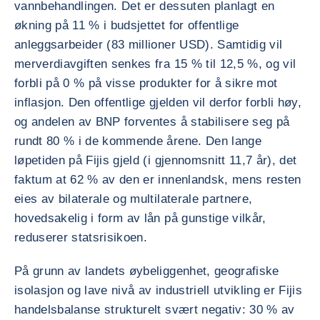
vannbehandlingen. Det er dessuten planlagt en
økning på 11 % i budsjettet for offentlige
anleggsarbeider (83 millioner USD). Samtidig vil
merverdiavgiften senkes fra 15 % til 12,5 %, og vil
forbli på 0 % på visse produkter for å sikre mot
inflasjon. Den offentlige gjelden vil derfor forbli høy,
og andelen av BNP forventes å stabilisere seg på
rundt 80 % i de kommende årene. Den lange
løpetiden på Fijis gjeld (i gjennomsnitt 11,7 år), det
faktum at 62 % av den er innenlandsk, mens resten
eies av bilaterale og multilaterale partnere,
hovedsakelig i form av lån på gunstige vilkår,
reduserer statsrisikoen.
På grunn av landets øybeliggenhet, geografiske
isolasjon og lave nivå av industriell utvikling er Fijis
handelsbalanse strukturelt svært negativ: 30 % av