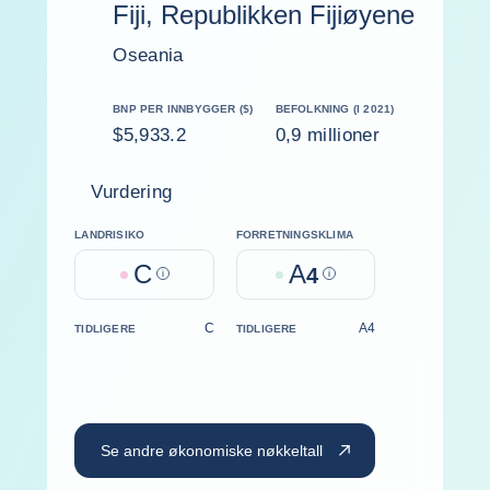
Fiji, Republikken Fijiøyene
Oseania
BNP PER INNBYGGER ($)
BEFOLKNING (I 2021)
$5,933.2
0,9 millioner
Vurdering
LANDRISIKO
FORRETNINGSKLIMA
C
A
Help
4
Help
C
A4
TIDLIGERE
TIDLIGERE
Se andre økonomiske nøkkeltall