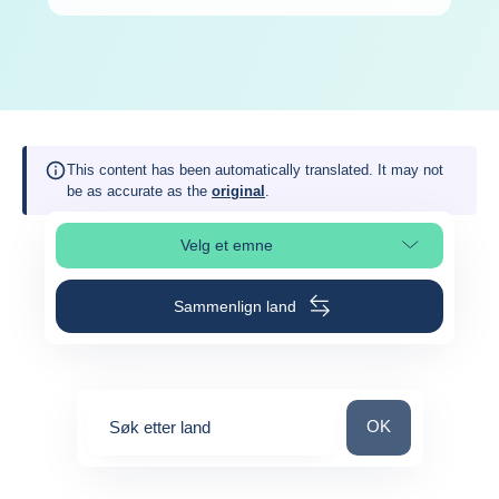
This content has been automatically translated. It may not
be as accurate as the
original
.
Velg et emne
Velg avsnitt på siden
Sammenlign land
Søk etter land
OK
Søk etter land
0
suggestions