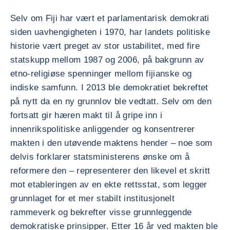
Selv om Fiji har vært et parlamentarisk demokrati
siden uavhengigheten i 1970, har landets politiske
historie vært preget av stor ustabilitet, med fire
statskupp mellom 1987 og 2006, på bakgrunn av
etno-religiøse spenninger mellom fijianske og
indiske samfunn. I 2013 ble demokratiet bekreftet
på nytt da en ny grunnlov ble vedtatt. Selv om den
fortsatt gir hæren makt til å gripe inn i
innenrikspolitiske anliggender og konsentrerer
makten i den utøvende maktens hender – noe som
delvis forklarer statsministerens ønske om å
reformere den – representerer den likevel et skritt
mot etableringen av en ekte rettsstat, som legger
grunnlaget for et mer stabilt institusjonelt
rammeverk og bekrefter visse grunnleggende
demokratiske prinsipper. Etter 16 år ved makten ble