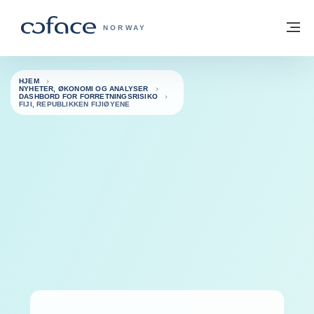
Gå til innhold
Tilbake til hjemmesiden
M
COFACE FOR TRADE - HJEMMESIDE G
NORWAY
HJEM
NYHETER, ØKONOMI OG ANALYSER
DASHBORD FOR FORRETNINGSRISIKO
FIJI, REPUBLIKKEN FIJIØYENE