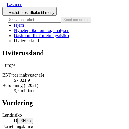
Les mer
Avslutt søk
Tilbake til meny
Send inn søket
Hjem
Nyheter, økonomi og analyser
Dashbord for forretningsrisiko
Hviterussland
Hviterussland
Europa
BNP per innbygger ($)
$7,821.9
Befolkning (i 2021)
9,2 millioner
Vurdering
Landrisiko
D
Help
Forretningsklima