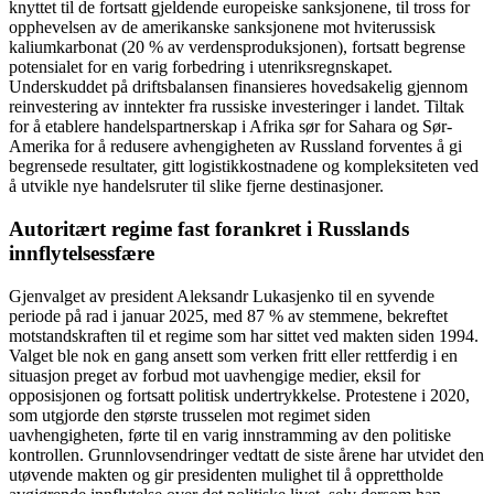
knyttet til de fortsatt gjeldende europeiske sanksjonene, til tross for
opphevelsen av de amerikanske sanksjonene mot hviterussisk
kaliumkarbonat (20 % av verdensproduksjonen), fortsatt begrense
potensialet for en varig forbedring i utenriksregnskapet.
Underskuddet på driftsbalansen finansieres hovedsakelig gjennom
reinvestering av inntekter fra russiske investeringer i landet. Tiltak
for å etablere handelspartnerskap i Afrika sør for Sahara og Sør-
Amerika for å redusere avhengigheten av Russland forventes å gi
begrensede resultater, gitt logistikkostnadene og kompleksiteten ved
å utvikle nye handelsruter til slike fjerne destinasjoner.
Autoritært regime fast forankret i Russlands
innflytelsessfære
Gjenvalget av president Aleksandr Lukasjenko til en syvende
periode på rad i januar 2025, med 87 % av stemmene, bekreftet
motstandskraften til et regime som har sittet ved makten siden 1994.
Valget ble nok en gang ansett som verken fritt eller rettferdig i en
situasjon preget av forbud mot uavhengige medier, eksil for
opposisjonen og fortsatt politisk undertrykkelse. Protestene i 2020,
som utgjorde den største trusselen mot regimet siden
uavhengigheten, førte til en varig innstramming av den politiske
kontrollen. Grunnlovsendringer vedtatt de siste årene har utvidet den
utøvende makten og gir presidenten mulighet til å opprettholde