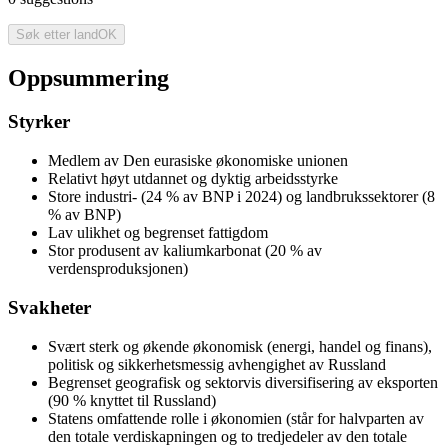
Søk etter land
OK
Oppsummering
Styrker
Medlem av Den eurasiske økonomiske unionen
Relativt høyt utdannet og dyktig arbeidsstyrke
Store industri- (24 % av BNP i 2024) og landbrukssektorer (8
% av BNP)
Lav ulikhet og begrenset fattigdom
Stor produsent av kaliumkarbonat (20 % av
verdensproduksjonen)
Svakheter
Svært sterk og økende økonomisk (energi, handel og finans),
politisk og sikkerhetsmessig avhengighet av Russland
Begrenset geografisk og sektorvis diversifisering av eksporten
(90 % knyttet til Russland)
Statens omfattende rolle i økonomien (står for halvparten av
den totale verdiskapningen og to tredjedeler av den totale