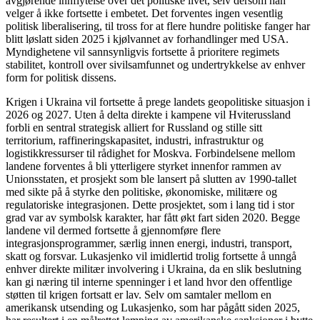
avgjørende innflytelse over det politiske livet, selv dersom han
velger å ikke fortsette i embetet. Det forventes ingen vesentlig
politisk liberalisering, til tross for at flere hundre politiske fanger har
blitt løslatt siden 2025 i kjølvannet av forhandlinger med USA.
Myndighetene vil sannsynligvis fortsette å prioritere regimets
stabilitet, kontroll over sivilsamfunnet og undertrykkelse av enhver
form for politisk dissens.
Krigen i Ukraina vil fortsette å prege landets geopolitiske situasjon i
2026 og 2027. Uten å delta direkte i kampene vil Hviterussland
forbli en sentral strategisk alliert for Russland og stille sitt
territorium, raffineringskapasitet, industri, infrastruktur og
logistikkressurser til rådighet for Moskva. Forbindelsene mellom
landene forventes å bli ytterligere styrket innenfor rammen av
Unionsstaten, et prosjekt som ble lansert på slutten av 1990-tallet
med sikte på å styrke den politiske, økonomiske, militære og
regulatoriske integrasjonen. Dette prosjektet, som i lang tid i stor
grad var av symbolsk karakter, har fått økt fart siden 2020. Begge
landene vil dermed fortsette å gjennomføre flere
integrasjonsprogrammer, særlig innen energi, industri, transport,
skatt og forsvar. Lukasjenko vil imidlertid trolig fortsette å unngå
enhver direkte militær involvering i Ukraina, da en slik beslutning
kan gi næring til interne spenninger i et land hvor den offentlige
støtten til krigen fortsatt er lav. Selv om samtaler mellom en
amerikansk utsending og Lukasjenko, som har pågått siden 2025,