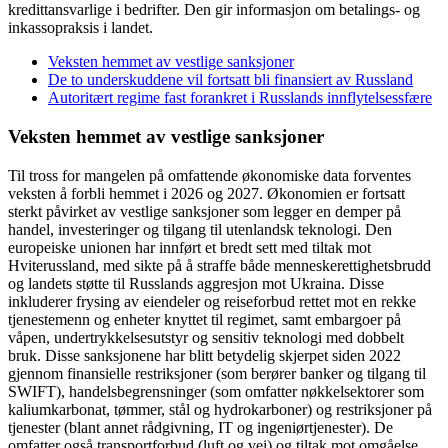
kredittansvarlige i bedrifter. Den gir informasjon om betalings- og
inkassopraksis i landet.
Veksten hemmet av vestlige sanksjoner
De to underskuddene vil fortsatt bli finansiert av Russland
Autoritært regime fast forankret i Russlands innflytelsessfære
Veksten hemmet av vestlige sanksjoner
Til tross for mangelen på omfattende økonomiske data forventes
veksten å forbli hemmet i 2026 og 2027. Økonomien er fortsatt
sterkt påvirket av vestlige sanksjoner som legger en demper på
handel, investeringer og tilgang til utenlandsk teknologi. Den
europeiske unionen har innført et bredt sett med tiltak mot
Hviterussland, med sikte på å straffe både menneskerettighetsbrudd
og landets støtte til Russlands aggresjon mot Ukraina. Disse
inkluderer frysing av eiendeler og reiseforbud rettet mot en rekke
tjenestemenn og enheter knyttet til regimet, samt embargoer på
våpen, undertrykkelsesutstyr og sensitiv teknologi med dobbelt
bruk. Disse sanksjonene har blitt betydelig skjerpet siden 2022
gjennom finansielle restriksjoner (som berører banker og tilgang til
SWIFT), handelsbegrensninger (som omfatter nøkkelsektorer som
kaliumkarbonat, tømmer, stål og hydrokarboner) og restriksjoner på
tjenester (blant annet rådgivning, IT og ingeniørtjenester). De
omfatter også transportforbud (luft og vei) og tiltak mot omgåelse.