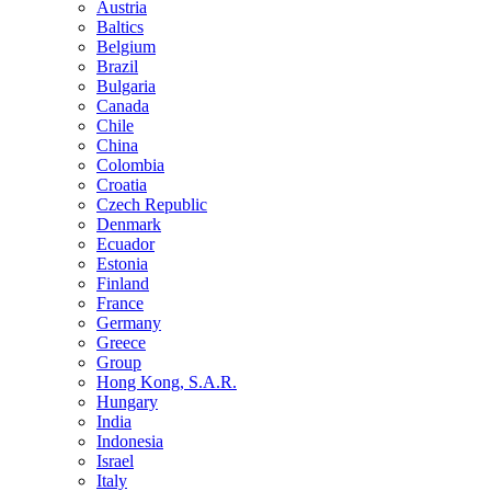
Austria
Baltics
Belgium
Brazil
Bulgaria
Canada
Chile
China
Colombia
Croatia
Czech Republic
Denmark
Ecuador
Estonia
Finland
France
Germany
Greece
Group
Hong Kong, S.A.R.
Hungary
India
Indonesia
Israel
Italy