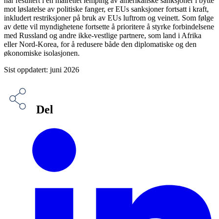
har resultert i en målrettet lemping av amerikanske sanksjoner i bytte
mot løslatelse av politiske fanger, er EUs sanksjoner fortsatt i kraft,
inkludert restriksjoner på bruk av EUs luftrom og veinett. Som følge
av dette vil myndighetene fortsette å prioritere å styrke forbindelsene
med Russland og andre ikke-vestlige partnere, som land i Afrika
eller Nord-Korea, for å redusere både den diplomatiske og den
økonomiske isolasjonen.
Sist oppdatert: juni 2026
Del