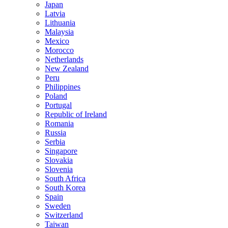
Japan
Latvia
Lithuania
Malaysia
Mexico
Morocco
Netherlands
New Zealand
Peru
Philippines
Poland
Portugal
Republic of Ireland
Romania
Russia
Serbia
Singapore
Slovakia
Slovenia
South Africa
South Korea
Spain
Sweden
Switzerland
Taiwan