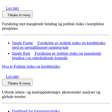
Les mer
Tilbake til meny
Forsikring mot manglende betaling og politisk risiko i komplekse
prosjekter.
Single Frame
Forsikring av politisk risiko og kredittrisiko
med en spesialtilpasset rammeavtale
Single Risk
Forsikring av politisk risiko og manglende
betaling i en enkeltstående kontrakt
Hva er Politisk risiko og kredittrisiko
Les mer
Tilbake til meny
Utforsk sektor- og landoppdateringer, økonomiske analyser og
globale trender.
Dashbord for forretningsrisiko