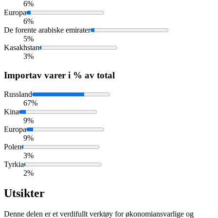
6%
Europa
6%
De forente arabiske emirater
5%
Kasakhstan
3%
Import
av varer i % av total
Russland
67%
Kina
9%
Europa
9%
Polen
3%
Tyrkia
2%
Utsikter
Denne delen er et verdifullt verktøy for økonomiansvarlige og