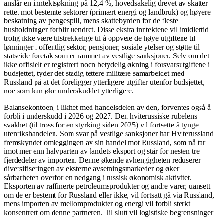
anslår en inntektsøkning på 12,4 %, hovedsakelig drevet av skatter
rettet mot bestemte sektorer (primært energi og landbruk) og høyere
beskatning av pengespill, mens skattebyrden for de fleste
husholdninger forblir uendret. Disse ekstra inntektene vil imidlertid
trolig ikke være tilstrekkelige til å oppveie de høye utgiftene til
lønninger i offentlig sektor, pensjoner, sosiale ytelser og støtte til
statseide foretak som er rammet av vestlige sanksjoner. Selv om det
ikke offisielt er registrert noen betydelig økning i forsvarsutgiftene i
budsjettet, tyder det stadig tettere militære samarbeidet med
Russland på at det foreligger ytterligere utgifter utenfor budsjettet,
noe som kan øke underskuddet ytterligere.
Balansekontoen, i likhet med handelsdelen av den, forventes også å
forbli i underskudd i 2026 og 2027. Den hviterussiske rubelens
svakhet (til tross for en styrking siden 2025) vil fortsette å tynge
utenrikshandelen. Som svar på vestlige sanksjoner har Hviterussland
fremskyndet omleggingen av sin handel mot Russland, som nå tar
imot mer enn halvparten av landets eksport og står for nesten tre
fjerdedeler av importen. Denne økende avhengigheten reduserer
diversifiseringen av eksterne avsetningsmarkeder og øker
sårbarheten overfor en nedgang i russisk økonomisk aktivitet.
Eksporten av raffinerte petroleumsprodukter og andre varer, uansett
om de er bestemt for Russland eller ikke, vil fortsatt gå via Russland,
mens importen av mellomprodukter og energi vil forbli sterkt
konsentrert om denne partneren. Til slutt vil logistiske begrensninger