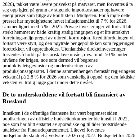
2026), takket være lavere prisvekst på matvarer, men forventes å ta
seg opp igjen på grunn av stigende importkostnader og høyere
energipriser som følge av konflikten i Midtøsten. For å møte dette
presset har myndighetene hevet inflasjonsmålet til 7 % for 2026,
sammenlignet med 5 % i 2025. Private investeringer vil fortsatt bli
sterkt hemmet av både kraftig statlig inngripen og et lite attraktivt
forretningsmiljø preget av utbredt korrupsjon. Kredittfordelingen vil
fortsatt være styrt, og den nøytrale pengepolitikken som regjeringen
foretrekker, vil opprettholdes. Utenlandske direkteinvesteringer
forventes å forbli på historisk lave nivåer, dvs. rundt 50 % under
nivåene før krigen, noe som dermed vil begrense
produktivitetsgevinster og moderniseringen av
produksjonsapparatet. I denne sammenhengen fremstår regjeringens
vekstmål på 2,8 % for 2026 som vanskelig å oppnå, og den faktiske
veksten vil trolig ligge godt under dette nivået.
De to underskuddene vil fortsatt bli finansiert av
Russland
Innsikten i de offentlige finansene har vært begrenset siden
publiseringen av offisielle budsjettdokumenter ble innstilt i 2022,
noe som har blitt erstattet av sporadiske og til tider motstridende
uttalelser fra Finansdepartementet. Likevel forventes
budsjettunderskuddet å vedvare i 2026 og 2027. Budsjettet for 2026