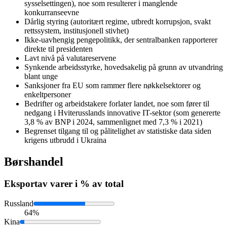
sysselsettingen), noe som resulterer i manglende
konkurranseevne
Dårlig styring (autoritært regime, utbredt korrupsjon, svakt
rettssystem, institusjonell stivhet)
Ikke-uavhengig pengepolitikk, der sentralbanken rapporterer
direkte til presidenten
Lavt nivå på valutareservene
Synkende arbeidsstyrke, hovedsakelig på grunn av utvandring
blant unge
Sanksjoner fra EU som rammer flere nøkkelsektorer og
enkeltpersoner
Bedrifter og arbeidstakere forlater landet, noe som fører til
nedgang i Hviterusslands innovative IT-sektor (som genererte
3,8 % av BNP i 2024, sammenlignet med 7,3 % i 2021)
Begrenset tilgang til og pålitelighet av statistiske data siden
krigens utbrudd i Ukraina
Børshandel
Eksport
av varer i % av total
Russland
64%
Kina