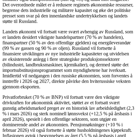
Det overordnede målet er å redusere regimets økonomiske ressurser,
begrense dets industrielle og militære kapasitet og øke det politiske
presset som svar på den innenlandske undertrykkelsen og landets
støtte til Russland.
Landets økonomi vil fortsatt være svært avhengig av Russland, som
er landets desidert viktigste handelspartner (70 % av handelen),
finanspartner (50 % av den offentlige gjelden) og energileverandør
(99 % av gassen og 90 % av oljen). Russland vil fortsette å
finansiere utviklingen av nye industrielle kapasiteter og utvidelsen
av eksisterende anlegg i flere strategiske produksjonssektorer
(bilindustri, landbruksmaskiner, kjemikalier), og dermed støtte det
importsubstitusjonsprogrammet som myndighetene har iverksatt.
Imidlertid vil nedgangen i den russiske økonomien, som forventes å
inntreffe i 2026 og 2027, direkte påvirke den hviterussiske veksten
gjennom eksporten.
Privatforbruket (70 % av BNP) vil fortsatt være den viktigste
drivkraften for økonomisk aktivitet, støttet av et fortsatt svært
gunstig arbeidsmarked preget av en historisk lav arbeidsledighet (2,3
% i mars 2026) og sterk nominell lønnsvekst (+12,5 % på årsbasis i
april 2026), spesielt i den offentlige sektoren, som utgjør en
dominerende andel av økonomien. Pensjonsøkninger (+10 % i
februar 2026) vil også fortsette å støtte husholdningenes kjøpekraft.
Inflasjonen avtok i begynnelsen av året (5,5 % på årsbasis i april