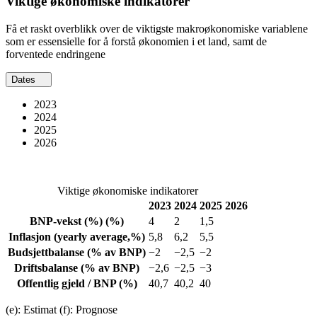
Viktige økonomiske indikatorer
Få et raskt overblikk over de viktigste makroøkonomiske variablene
som er essensielle for å forstå økonomien i et land, samt de
forventede endringene
Dates
2023
2024
2025
2026
Viktige økonomiske indikatorer
2023
2024
2025
2026
BNP-vekst
(%)
(%)
4
2
1,5
Inflasjon
(yearly average,%)
5,8
6,2
5,5
Budsjettbalanse
(% av BNP)
−2
−2,5
−2
Driftsbalanse
(% av BNP)
−2,6
−2,5
−3
Offentlig gjeld / BNP
(%)
40,7
40,2
40
(e): Estimat (f): Prognose