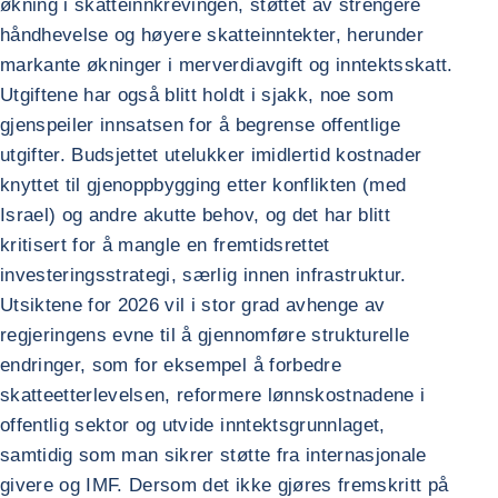
økning i skatteinnkrevingen, støttet av strengere
håndhevelse og høyere skatteinntekter, herunder
markante økninger i merverdiavgift og inntektsskatt.
Utgiftene har også blitt holdt i sjakk, noe som
gjenspeiler innsatsen for å begrense offentlige
utgifter. Budsjettet utelukker imidlertid kostnader
knyttet til gjenoppbygging etter konflikten (med
Israel) og andre akutte behov, og det har blitt
kritisert for å mangle en fremtidsrettet
investeringsstrategi, særlig innen infrastruktur.
Utsiktene for 2026 vil i stor grad avhenge av
regjeringens evne til å gjennomføre strukturelle
endringer, som for eksempel å forbedre
skatteetterlevelsen, reformere lønnskostnadene i
offentlig sektor og utvide inntektsgrunnlaget,
samtidig som man sikrer støtte fra internasjonale
givere og IMF. Dersom det ikke gjøres fremskritt på