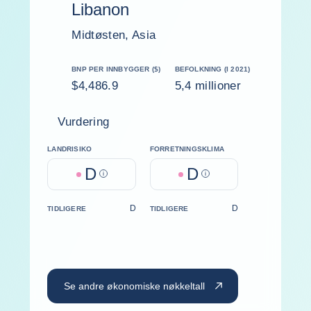
Libanon
Midtøsten, Asia
BNP PER INNBYGGER ($)
BEFOLKNING (I 2021)
$4,486.9
5,4 millioner
Vurdering
LANDRISIKO
FORRETNINGSKLIMA
D
D
Help
Help
D
D
TIDLIGERE
TIDLIGERE
Se andre økonomiske nøkkeltall