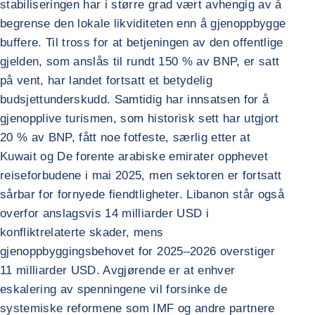
stabiliseringen har i større grad vært avhengig av å
begrense den lokale likviditeten enn å gjenoppbygge
buffere. Til tross for at betjeningen av den offentlige
gjelden, som anslås til rundt 150 % av BNP, er satt
på vent, har landet fortsatt et betydelig
budsjettunderskudd. Samtidig har innsatsen for å
gjenopplive turismen, som historisk sett har utgjort
20 % av BNP, fått noe fotfeste, særlig etter at
Kuwait og De forente arabiske emirater opphevet
reiseforbudene i mai 2025, men sektoren er fortsatt
sårbar for fornyede fiendtligheter. Libanon står også
overfor anslagsvis 14 milliarder USD i
konfliktrelaterte skader, mens
gjenoppbyggingsbehovet for 2025–2026 overstiger
11 milliarder USD. Avgjørende er at enhver
eskalering av spenningene vil forsinke de
systemiske reformene som IMF og andre partnere