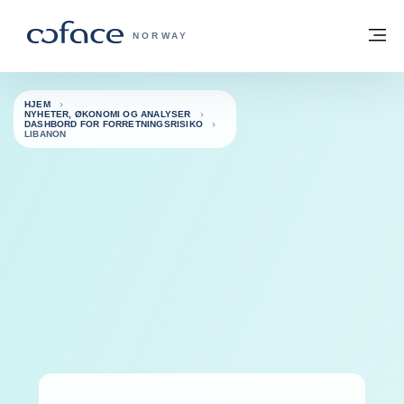
Gå til innhold
Tilbake til hjemmesiden
M
COFACE FOR TRADE - HJEMMESIDE G
NORWAY
HJEM
NYHETER, ØKONOMI OG ANALYSER
DASHBORD FOR FORRETNINGSRISIKO
LIBANON