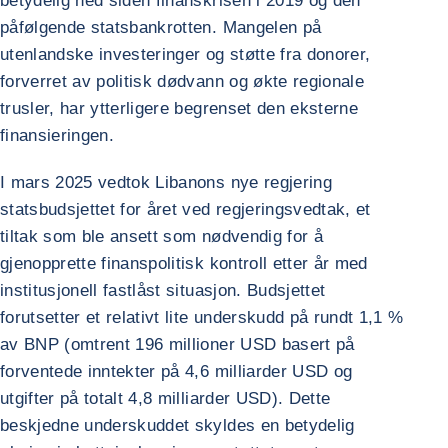
betydelig ned siden finanskrisen i 2019 og den
påfølgende statsbankrotten. Mangelen på
utenlandske investeringer og støtte fra donorer,
forverret av politisk dødvann og økte regionale
trusler, har ytterligere begrenset den eksterne
finansieringen.
I mars 2025 vedtok Libanons nye regjering
statsbudsjettet for året ved regjeringsvedtak, et
tiltak som ble ansett som nødvendig for å
gjenopprette finanspolitisk kontroll etter år med
institusjonell fastlåst situasjon. Budsjettet
forutsetter et relativt lite underskudd på rundt 1,1 %
av BNP (omtrent 196 millioner USD basert på
forventede inntekter på 4,6 milliarder USD og
utgifter på totalt 4,8 milliarder USD). Dette
beskjedne underskuddet skyldes en betydelig