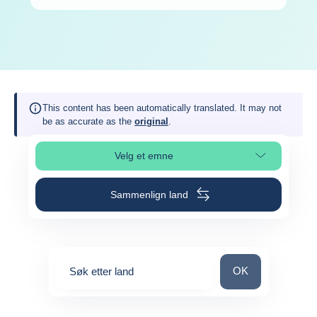
This content has been automatically translated. It may not
be as accurate as the
original
.
Velg et emne
Velg avsnitt på siden
Sammenlign land
Søk etter land
OK
Søk etter land
0
suggestions