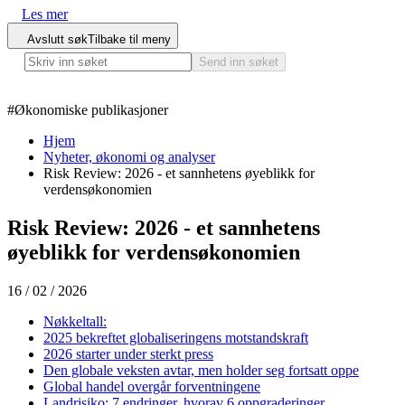
Les mer
Avslutt søk
Tilbake til meny
Send inn søket
#
Økonomiske publikasjoner
Hjem
Nyheter, økonomi og analyser
Risk Review: 2026 - et sannhetens øyeblikk for
verdensøkonomien
Risk Review: 2026 - et sannhetens
øyeblikk for verdensøkonomien
16 / 02 / 2026
Nøkkeltall:
2025 bekreftet globaliseringens motstandskraft
2026 starter under sterkt press
Den globale veksten avtar, men holder seg fortsatt oppe
Global handel overgår forventningene
Landrisiko: 7 endringer, hvorav 6 oppgraderinger