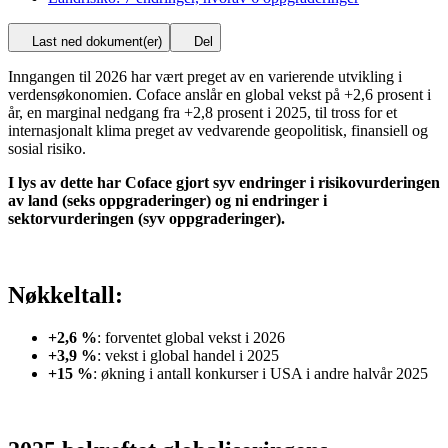
Last ned dokument(er)
Del
Inngangen til 2026 har vært preget av en varierende utvikling i
verdensøkonomien. Coface anslår en global vekst på +2,6 prosent i
år, en marginal nedgang fra +2,8 prosent i 2025, til tross for et
internasjonalt klima preget av vedvarende geopolitisk, finansiell og
sosial risiko.
I lys av dette har Coface gjort syv endringer i risikovurderingen
av land (seks oppgraderinger) og ni endringer i
sektorvurderingen (syv oppgraderinger).
Nøkkeltall:
+2,6 %
: forventet global vekst i 2026
+3,9 %
: vekst i global handel i 2025
+15 %
: økning i antall konkurser i USA i andre halvår 2025