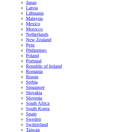
Japan
Latvia
Lithuania
Malaysia
Mexico
Morocco
Netherlands
New Zealand
Peru
Philippines
Poland
Portugal
Republic of Ireland
Romania
Russia
Serbia
Singapore
Slovakia
Slovenia
South Africa
South Korea
Spain
Sweden
Switzerland
Taiwan