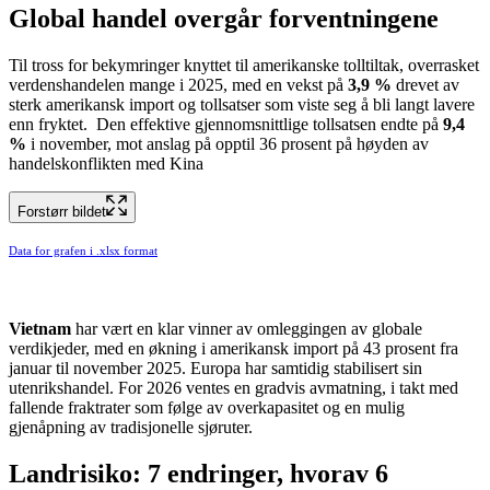
Global handel overgår forventningene
Til tross for bekymringer knyttet til amerikanske tolltiltak, overrasket
verdenshandelen mange i 2025, med en vekst på
3,9 %
drevet av
sterk amerikansk import og tollsatser som viste seg å bli langt lavere
enn fryktet. Den effektive gjennomsnittlige tollsatsen endte på
9,4
%
i november, mot anslag på opptil 36 prosent på høyden av
handelskonflikten med Kina
Forstørr bildet
Data for grafen i .xlsx format
Vietnam
har vært en klar vinner av omleggingen av globale
verdikjeder, med en økning i amerikansk import på 43 prosent fra
januar til november 2025. Europa har samtidig stabilisert sin
utenrikshandel. For 2026 ventes en gradvis avmatning, i takt med
fallende fraktrater som følge av overkapasitet og en mulig
gjenåpning av tradisjonelle sjøruter.
Landrisiko: 7 endringer, hvorav 6