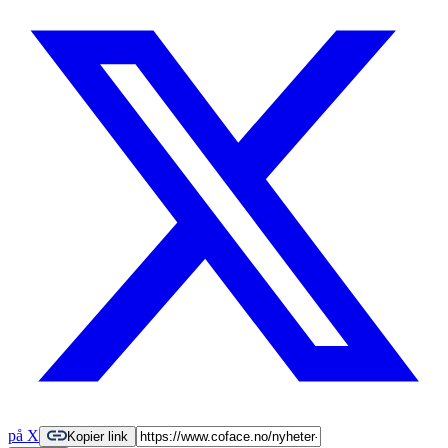
på X
Kopier link