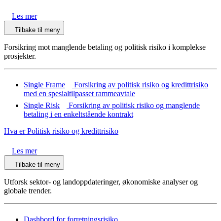
Les mer
Tilbake til meny
Forsikring mot manglende betaling og politisk risiko i komplekse
prosjekter.
Single Frame
Forsikring av politisk risiko og kredittrisiko
med en spesialtilpasset rammeavtale
Single Risk
Forsikring av politisk risiko og manglende
betaling i en enkeltstående kontrakt
Hva er Politisk risiko og kredittrisiko
Les mer
Tilbake til meny
Utforsk sektor- og landoppdateringer, økonomiske analyser og
globale trender.
Dashbord for forretningsrisiko