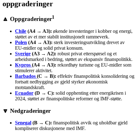
oppgraderinger
1
🔼 Oppgraderinger
Chile
(A4 → A3):
økende investeringer i kobber og energi,
støttet av et mer stabilt institusjonelt rammeverk.
Polen
(A4 → A3):
sterk investeringsutvikling drevet av
EU‑midler og solid privat konsum.
Sverige
(A3 → A2):
robust privat etterspørsel og et
arbeidsmarked i bedring, støttet av ekspansiv finanspolitikk.
Kypros
(A4 → A3):
rekordhøy turisme og EU-midler som
stimulerer aktivitet.
Barbados
(C → B):
effektiv finanspolitisk konsolidering og
fortsatt nedbygging av gjeld styrker økonomisk
motstandskraft.
Ecuador
(D → C):
solid opphenting etter energikrisen i
2024, støttet av finanspolitiske reformer og IMF-støtte.
🔽 Nedgraderinger
Senegal
(B → C):
finanspolitisk avvik og uholdbar gjeld
kompliserer diskusjonene med IMF.