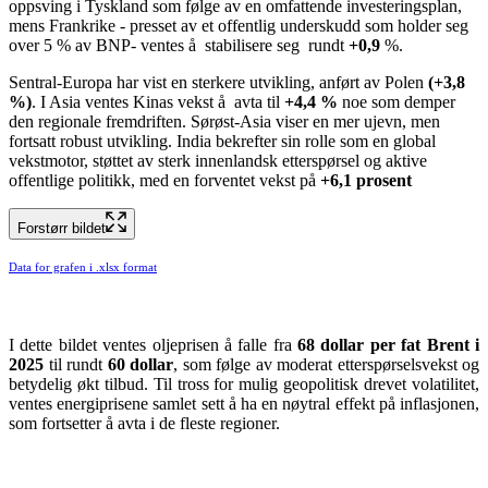
oppsving i Tyskland som følge av en omfattende investeringsplan,
mens Frankrike - presset av et offentlig underskudd som holder seg
over 5 % av BNP- ventes å stabilisere seg rundt
+0,9
%.
Sentral-Europa har vist en sterkere utvikling, anført av Polen
(+3,8
%)
. I Asia ventes Kinas vekst å avta til
+4,4 %
noe som demper
den regionale fremdriften. Sørøst‑Asia viser en mer ujevn, men
fortsatt robust utvikling. India bekrefter sin rolle som en global
vekstmotor, støttet av sterk innenlandsk etterspørsel og aktive
offentlige politikk, med en forventet vekst på
+6,1 prosent
Forstørr bildet
Data for grafen i .xlsx format
I dette bildet ventes oljeprisen å falle fra
68 dollar per fat Brent i
2025
til rundt
60 dollar
, som følge av moderat etterspørselsvekst og
betydelig økt tilbud. Til tross for mulig geopolitisk drevet volatilitet,
ventes energiprisene samlet sett å ha en nøytral effekt på inflasjonen,
som fortsetter å avta i de fleste regioner.