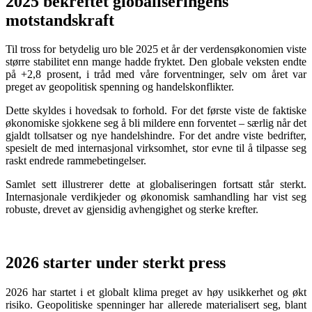
2025 bekreftet globaliseringens
motstandskraft
Til tross for betydelig uro ble 2025 et år der verdensøkonomien viste
større stabilitet enn mange hadde fryktet. Den globale veksten endte
på +2,8 prosent, i tråd med våre forventninger, selv om året var
preget av geopolitisk spenning og handelskonflikter.
Dette skyldes i hovedsak to forhold. For det første viste de faktiske
økonomiske sjokkene seg å bli mildere enn forventet – særlig når det
gjaldt tollsatser og nye handelshindre. For det andre viste bedrifter,
spesielt de med internasjonal virksomhet, stor evne til å tilpasse seg
raskt endrede rammebetingelser.
Samlet sett illustrerer dette at globaliseringen fortsatt står sterkt.
Internasjonale verdikjeder og økonomisk samhandling har vist seg
robuste, drevet av gjensidig avhengighet og sterke krefter.
2026 starter under sterkt press
2026 har startet i et globalt klima preget av høy usikkerhet og økt
risiko. Geopolitiske spenninger har allerede materialisert seg, blant