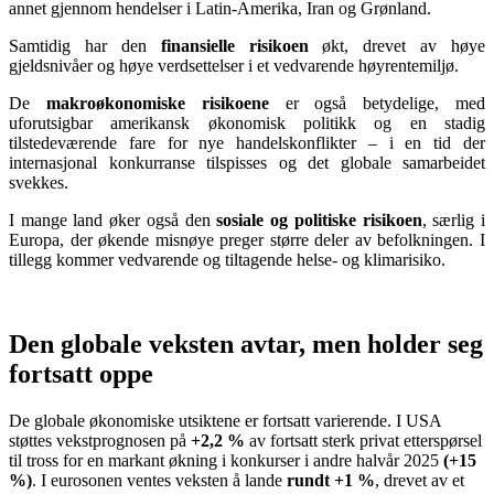
annet gjennom hendelser i Latin‑Amerika, Iran og Grønland.
Samtidig har den
finansielle risikoen
økt, drevet av høye
gjeldsnivåer og høye verdsettelser i et vedvarende høyrentemiljø.
De
makroøkonomiske risikoene
er også betydelige, med
uforutsigbar amerikansk økonomisk politikk og en stadig
tilstedeværende fare for nye handelskonflikter – i en tid der
internasjonal konkurranse tilspisses og det globale samarbeidet
svekkes.
I mange land øker også den
sosiale og politiske risikoen
, særlig i
Europa, der økende misnøye preger større deler av befolkningen. I
tillegg kommer vedvarende og tiltagende helse‑ og klimarisiko.
Den globale veksten avtar, men holder seg
fortsatt oppe
De globale økonomiske utsiktene er fortsatt varierende. I USA
støttes vekstprognosen på
+2,2 %
av fortsatt sterk privat etterspørsel
til tross for en markant økning i konkurser i andre halvår 2025
(+15
%)
. I eurosonen ventes veksten å lande
rundt +1 %
, drevet av et