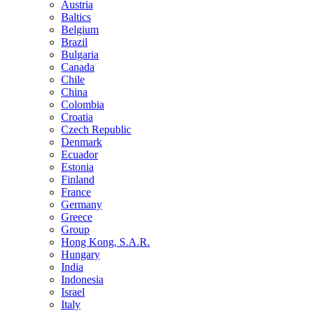
Austria
Baltics
Belgium
Brazil
Bulgaria
Canada
Chile
China
Colombia
Croatia
Czech Republic
Denmark
Ecuador
Estonia
Finland
France
Germany
Greece
Group
Hong Kong, S.A.R.
Hungary
India
Indonesia
Israel
Italy