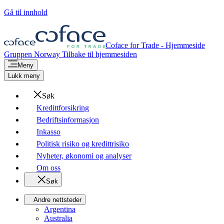
Gå til innhold
Coface for Trade - Hjemmeside
Gruppen
Norway
Tilbake til hjemmesiden
Meny
Lukk meny
Søk
Kredittforsikring
Bedriftsinformasjon
Inkasso
Politisk risiko og kredittrisiko
Nyheter, økonomi og analyser
Om oss
Søk
Andre nettsteder
Argentina
Australia