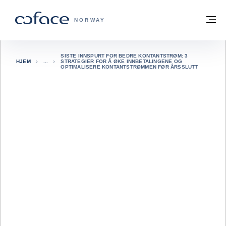
Gå til innhold
Tilbake til hjemmesiden
M
COFACE FOR TRADE - HJEMMESIDE G
NORWAY
SISTE INNSPURT FOR BEDRE KONTANTSTRØM: 3
HJEM
STRATEGIER FOR Å ØKE INNBETALINGENE OG
OPTIMALISERE KONTANTSTRØMMEN FØR ÅRSSLUTT