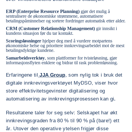
ERP (Enterprise Resource Planning)
gjør det mulig å
sentralisere de økonomiske strømmene, automatisere
betalingspåminnelser og sortere fordringer automatisk etter alder.
CRM (Customer Relationship Management)
gir innsikt i
kundens situasjon før du tar kontakt.
Scoringsløsninger
hjelper deg med å vurdere motpartens
økonomiske helse og prioritere innkrevingsarbeidet mot de mest
betalingsdyktige kundene.
Samarbeidsverktøy
, som plattformer for tvisteløsning, gjør
informasjonsflyten enklere og bidrar til rask problemløsning.
Erfaringene til
JJA Group
, som nylig tok i bruk det
digitale innkrevingsverktøyet MyDSO, viser hvor
store effektivitetsgevinster digitalisering og
automatisering av innkrevingsprosessen kan gi
.
Resultatene taler for seg selv: Selskapet har økt
innkrevingsgraden fra 80 % til 90 % på (bare!) ett
år. Utover den operative ytelsen frigjør disse