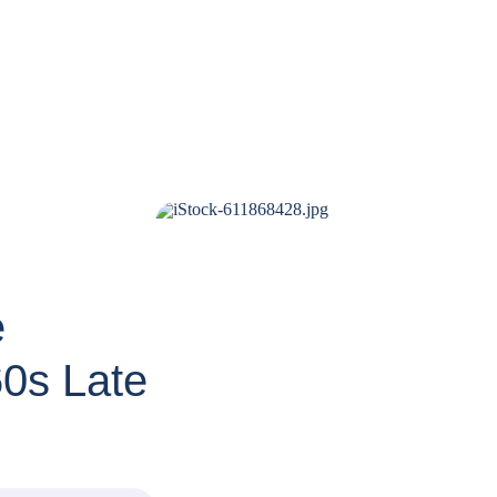
e
60s Late