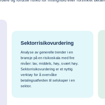
rdere og forutse risiko for mislighold eller forsinket betali
Sektorrisikovurdering
Analyse av generelle trender i en
bransje på en risikoskala med fire
nivåer: lav, middels, høy, svært høy.
Sektorrisikovurdering er et nyttig
verktøy for å overvåke
betalingsatferden til selskaper i en
sektor.