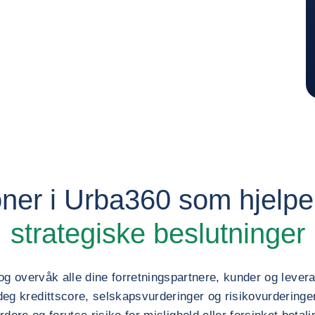
joner i Urba360 som hjelp
strategiske beslutninger
og overvåk alle dine forretningspartnere, kunder og leve
eg kredittscore, selskapsvurderinger og risikovurderinger – 