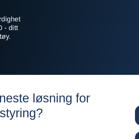
rdighet
tt
tøy.
neste løsning for
ostyring?