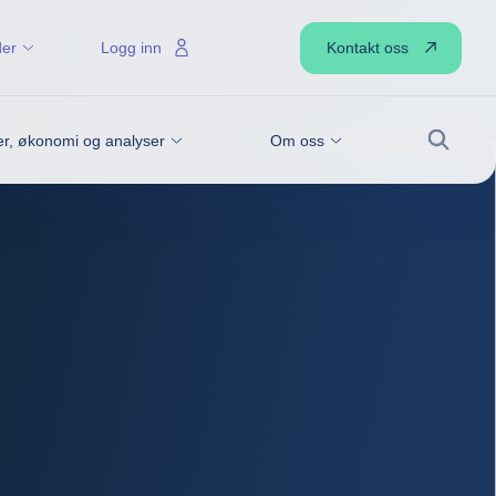
Kontakt oss
der
Logg inn
r, økonomi og analyser
Om oss
Søk