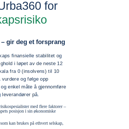
 Urba360 for
kapsrisiko
– gir deg et forsprang
aps finansielle stabilitet og
ighold i løpet av de neste 12
la fra 0 (insolvens) til 10
 å vurdere og følge opp
ig og enkel måte å gjennomføre
 leverandører på.
sikospesialister med flere faktorer –
kapets posisjon i sin økonomiske
som kan brukes på ethvert selskap,