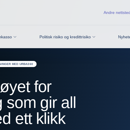
Andre nettste
nkasso
Politisk risiko og kredittrisiko
Nyhete
NINGER MED URBA360
øyet for
 som gir all
 ett klikk