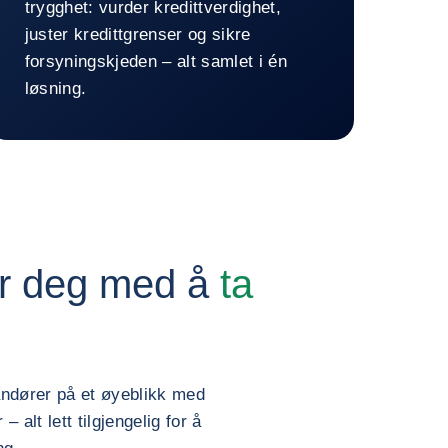
trygghet: vurder kredittverdighet,
juster kredittgrenser og sikre
forsyningskjeden – alt samlet i én
løsning.
Gå tilbake til Urba360
er deg med å
ta
randører på et øyeblikk med
alt lett tilgjengelig for å