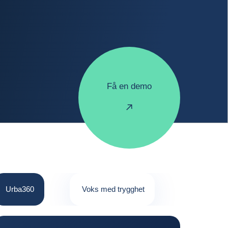
Få en demo
Urba360
Voks med trygghet