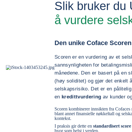
Slik bruker du
å vurdere sels
Den unike Coface Scoren 
Scoren er en vurdering av et selsk
sannsynligheten for betalingsmisl
månedene. Den er basert på en ska
(høy soliditet) og gjør det enkelt
selskapsrisiko. Det er en pålitel
en
kredittvurdering
av kunder og
Scoren kombinerer innsikten fra Cofaces ri
blant annet finansielle nøkkeltall og sels
kontekst.
I praksis gir dette en
standardisert score
hvor som helst i verden.