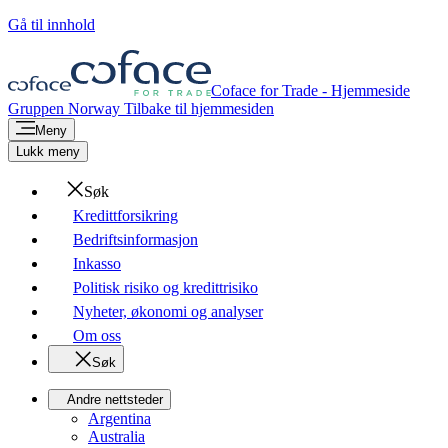
Gå til innhold
Coface for Trade - Hjemmeside
Gruppen
Norway
Tilbake til hjemmesiden
Meny
Lukk meny
Søk
Kredittforsikring
Bedriftsinformasjon
Inkasso
Politisk risiko og kredittrisiko
Nyheter, økonomi og analyser
Om oss
Søk
Andre nettsteder
Argentina
Australia