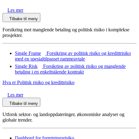
Les mer
Tilbake til meny
Forsikring mot manglende betaling og politisk risiko i komplekse
prosjekter.
Single Frame
Forsikring av politisk risiko og kredittrisiko
med en spesialtilpasset rammeavtale
Single Risk
Forsikring av politisk risiko og manglende
betaling i en enkeltstående kontrakt
Hva er Politisk risiko og kredittrisiko
Les mer
Tilbake til meny
Utforsk sektor- og landoppdateringer, økonomiske analyser og
globale trender.
Dashbord for forretningsrisiko