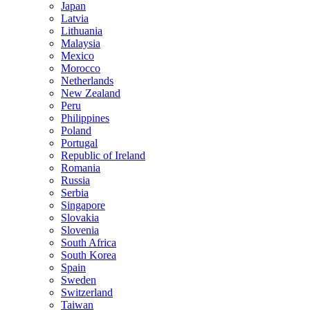
Japan
Latvia
Lithuania
Malaysia
Mexico
Morocco
Netherlands
New Zealand
Peru
Philippines
Poland
Portugal
Republic of Ireland
Romania
Russia
Serbia
Singapore
Slovakia
Slovenia
South Africa
South Korea
Spain
Sweden
Switzerland
Taiwan