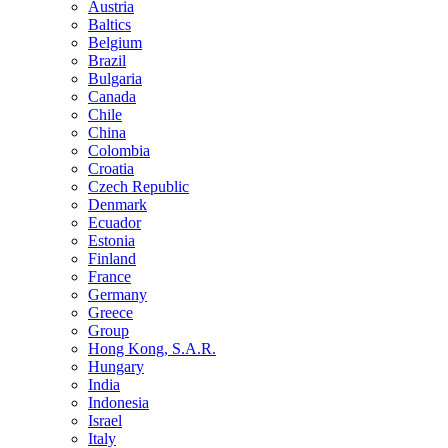
Austria
Baltics
Belgium
Brazil
Bulgaria
Canada
Chile
China
Colombia
Croatia
Czech Republic
Denmark
Ecuador
Estonia
Finland
France
Germany
Greece
Group
Hong Kong, S.A.R.
Hungary
India
Indonesia
Israel
Italy