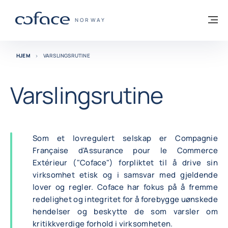
Gå til innhold
Tilbake til hjemmesiden
M
COFACE FOR TRADE - HJEMMESIDE GRU
NORWAY
HJEM
VARSLINGSRUTINE
Varslingsrutine
Som et lovregulert selskap er Compagnie
Française d'Assurance pour le Commerce
Extérieur ("Coface") forpliktet til å drive sin
virksomhet etisk og i samsvar med gjeldende
lover og regler. Coface har fokus på å fremme
redelighet og integritet for å forebygge uønskede
hendelser og beskytte de som varsler om
kritikkverdige forhold i virksomheten.