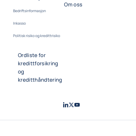
Om oss
Bedriftsinformasjon
Inkasso
Politisk risiko og kredittrisiko
Ordliste for
kredittforsikring
og
kreditthåndtering
LinkedIn
Twitter
Youtube
- Coface
- Coface
- Coface