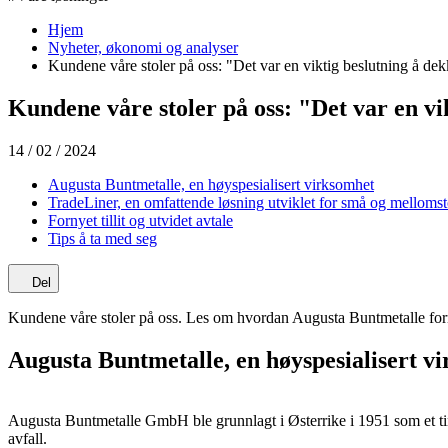
Hjem
Nyheter, økonomi og analyser
Kundene våre stoler på oss: "Det var en viktig beslutning å dek
Kundene våre stoler på oss: "Det var en vi
14 / 02 / 2024
Augusta Buntmetalle, en høyspesialisert virksomhet
TradeLiner, en omfattende løsning utviklet for små og mellomsto
Fornyet tillit og utvidet avtale
Tips å ta med seg
Del
Kundene våre stoler på oss. Les om hvordan Augusta Buntmetalle forny
Augusta Buntmetalle, en høyspesialisert v
Augusta Buntmetalle GmbH ble grunnlagt i Østerrike i 1951 som et tin
avfall.