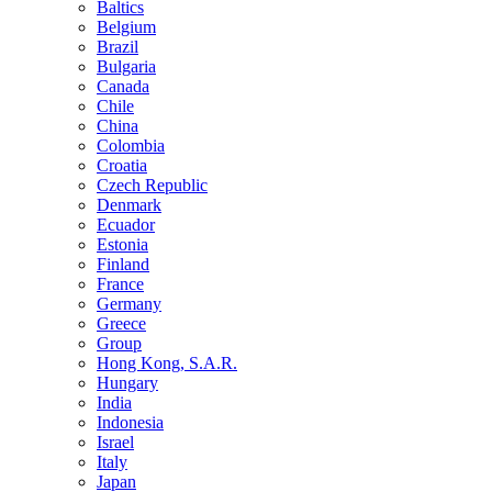
Baltics
Belgium
Brazil
Bulgaria
Canada
Chile
China
Colombia
Croatia
Czech Republic
Denmark
Ecuador
Estonia
Finland
France
Germany
Greece
Group
Hong Kong, S.A.R.
Hungary
India
Indonesia
Israel
Italy
Japan