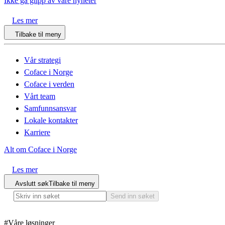
Ikke gå glipp av våre nyheter
Les mer
Tilbake til meny
Vår strategi
Coface i Norge
Coface i verden
Vårt team
Samfunnsansvar
Lokale kontakter
Karriere
Alt om Coface i Norge
Les mer
Avslutt søk
Tilbake til meny
Send inn søket
#
Våre løsninger