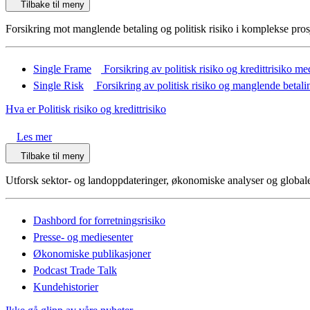
Tilbake til meny
Forsikring mot manglende betaling og politisk risiko i komplekse pros
Single Frame
Forsikring av politisk risiko og kredittrisiko m
Single Risk
Forsikring av politisk risiko og manglende betali
Hva er Politisk risiko og kredittrisiko
Les mer
Tilbake til meny
Utforsk sektor- og landoppdateringer, økonomiske analyser og globale
Dashbord for forretningsrisiko
Presse- og mediesenter
Økonomiske publikasjoner
Podcast Trade Talk
Kundehistorier