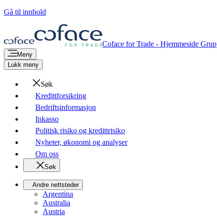
Gå til innhold
Coface for Trade - Hjemmeside Gru
Meny
Lukk meny
Søk
Kredittforsikring
Bedriftsinformasjon
Inkasso
Politisk risiko og kredittrisiko
Nyheter, økonomi og analyser
Om oss
Søk
Andre nettsteder
Argentina
Australia
Austria