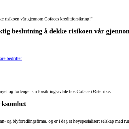
ke risikoen vår gjennom Cofaces kredittforsikring!"
ktig beslutning å dekke risikoen vår gjenno
re bedrifter
et og forlenget sin forsikringsavtale hos Coface i Østerrike.
irksomhet
n- og blyforedlingsfirma, og er i dag et høyspesialisert selskap med r