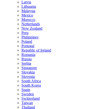
Latvia
Lithuania
Malaysia
Mexico
Morocco
Netherlands
New Zealand
Peru
Philippines
Poland
Portugal
Republic of Ireland
Romania
Russia
Serbia
Singapore
Slovakia
Slovenia
South Africa
South Korea
Spain
Sweden
Switzerland
Taiwan
Thailand