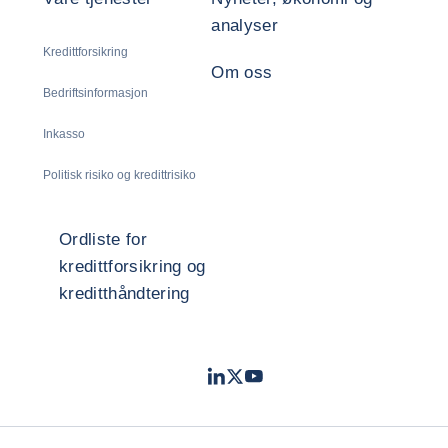
analyser
Kredittforsikring
Om oss
Bedriftsinformasjon
Inkasso
Politisk risiko og kredittrisiko
Ordliste for
kredittforsikring og
kreditthåndtering
LinkedIn
Twitter
Youtube
- Coface
- Coface
- Coface