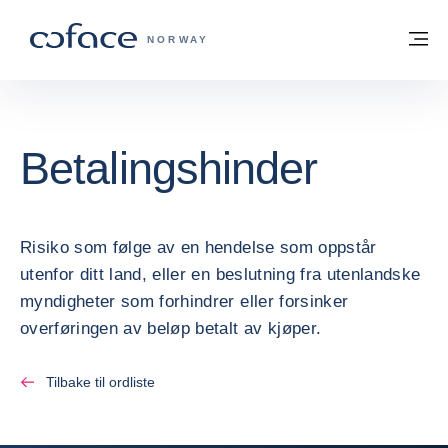
Gå til innhold
Tilbake til hjemmesiden
M
COFACE FOR TRADE - HJEMMESIDE G
NORWAY
Betalingshinder
Risiko som følge av en hendelse som oppstår
utenfor ditt land, eller en beslutning fra utenlandske
myndigheter som forhindrer eller forsinker
overføringen av beløp betalt av kjøper.
Tilbake til ordliste