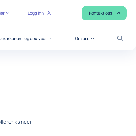
Kontakt oss
der
Logg inn
er, økonomi og analyser
Om oss
Søk
lerer kunder,