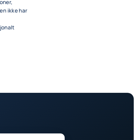
joner,
ten ikke har
r
jonalt