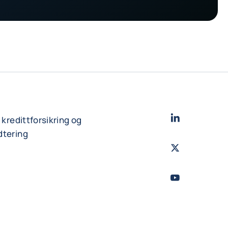
LinkedIn
- Cofac
r kredittforsikring og
dtering
Twitter
- Coface
Youtube
- Coface