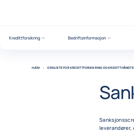
Gå til innhold
Kredittforsikring
Bedriftsinformasjon
HJEM
ORDLISTE FOR KREDITTFORSIKRING OG KREDITTHÅNDTE
San
Sanksjonsscre
leverandører, 