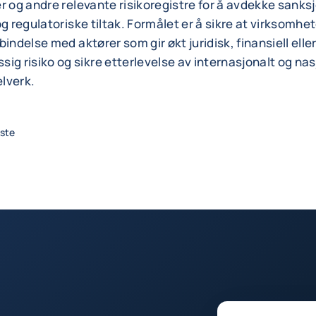
r og andre relevante risikoregistre for å avdekke sanks
og regulatoriske tiltak. Formålet er å sikre at virksomhe
bindelse med aktører som gir økt juridisk, finansiell elle
 risiko og sikre etterlevelse av internasjonalt og nas
lverk.
iste