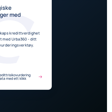
giske
nger med
skaps kredittverdighet
med Urba360 - ditt
ovurderingsverktøy.
edittrisikovurdering
data med ett klikk