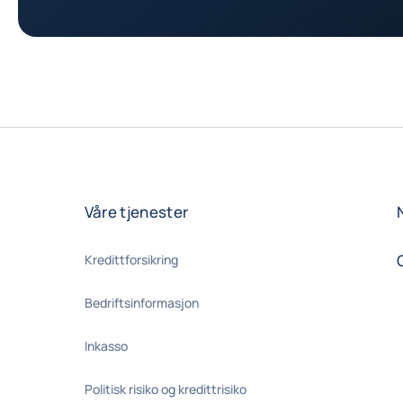
Våre tjenester
Kredittforsikring
Bedriftsinformasjon
Inkasso
Politisk risiko og kredittrisiko