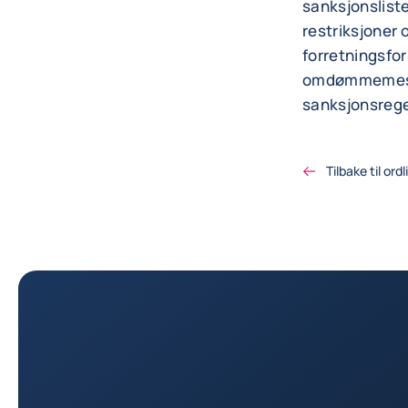
sanksjonsliste
restriksjoner 
forretningsfor
omdømmemessig
sanksjonsrege
Tilbake til ordl