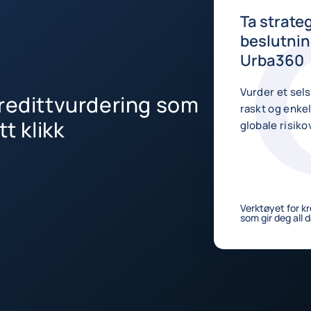
Ta strate
beslutni
Urba360
Vurder et sel
kredittvurdering som
raskt og enkelt 
t klikk
globale risik
Verktøyet for kr
som gir deg all 