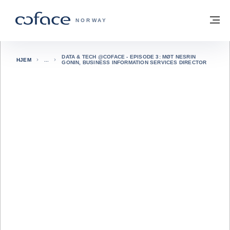
Gå til innhold
Tilbake til hjemmesiden
M
COFACE FOR TRADE - HJEMMESIDE G
NORWAY
DATA & TECH @COFACE - EPISODE 3: MØT NESRIN
HJEM
GONIN, BUSINESS INFORMATION SERVICES DIRECTOR