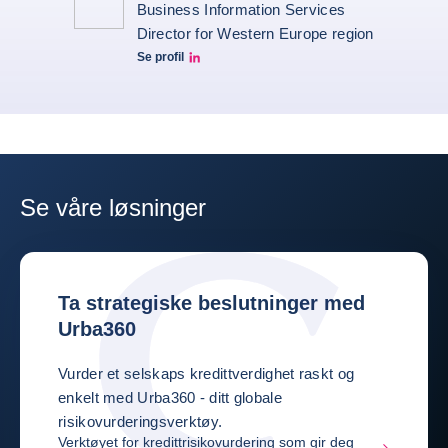
Business Information Services
Director for Western Europe region
Se profil
Nesrin Linkedin
Se våre løsninger
Ta strategiske beslutninger med
Urba360
Vurder et selskaps kredittverdighet raskt og
enkelt med Urba360 - ditt globale
risikovurderingsverktøy.
Verktøyet for kredittrisikovurdering som gir deg