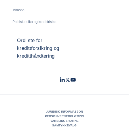
Inkasso
Politisk risiko og kredittrisiko
Ordliste for
kredittforsikring og
kreditthåndtering
LinkedIn
Twitter
Youtube
- Coface
- Coface
- Coface
JURIDISK INFORMASJON
PERSONVERNERKLÆRING
VARSLINGSRUTINE
SAMTYKKEVALG