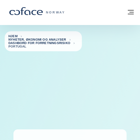
Gå til innhold
Tilbake til hjemmesiden
M
COFACE FOR TRADE - HJEMMESIDE G
NORWAY
HJEM
NYHETER, ØKONOMI OG ANALYSER
DASHBORD FOR FORRETNINGSRISIKO
PORTUGAL