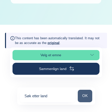
This content has been automatically translated. It may not
be as accurate as the
original
.
Velg et emne
Velg avsnitt på siden
Sammenlign land
Søk etter land
OK
Søk etter land
0
suggestions