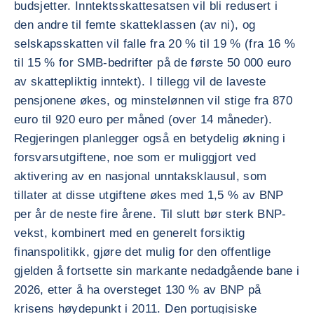
budsjetter. Inntektsskattesatsen vil bli redusert i
den andre til femte skatteklassen (av ni), og
selskapsskatten vil falle fra 20 % til 19 % (fra 16 %
til 15 % for SMB-bedrifter på de første 50 000 euro
av skattepliktig inntekt). I tillegg vil de laveste
pensjonene økes, og minstelønnen vil stige fra 870
euro til 920 euro per måned (over 14 måneder).
Regjeringen planlegger også en betydelig økning i
forsvarsutgiftene, noe som er muliggjort ved
aktivering av en nasjonal unntaksklausul, som
tillater at disse utgiftene økes med 1,5 % av BNP
per år de neste fire årene. Til slutt bør sterk BNP-
vekst, kombinert med en generelt forsiktig
finanspolitikk, gjøre det mulig for den offentlige
gjelden å fortsette sin markante nedadgående bane i
2026, etter å ha oversteget 130 % av BNP på
krisens høydepunkt i 2011. Den portugisiske