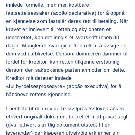
innlede formelle, men mer kostbare,
fastsettelsessaker (acção declarativa) for å oppnå
en kjennelse som fastslår deres rett til betaling. Når
kravet er innlevert til retten og skyldneren er
underrettet, kan det inngis et svarskrift innen 30
dager. Manglende svar gir retten rett til å avsige en
dom ved uteblivelse. Dersom dommeren dømmer til
fordel for kreditor, kan retten tilkjenne erstatning
dersom den saksøkende parten anmoder om dette.
Kreditor må deretter innlede
«fullbyrdelsesprosedyre» (acção executiva) for å
håndheve rettens kjennelse.
I henhold til den reviderte sivilprosessloven anses
ethvert originalt dokument bekreftet med privat segl
(dvs. ethvert skriftlig dokument utstedt til en
leverandør) der kjøperen utvetydig erkjenner sin