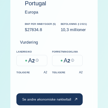
Portugal
Europa
BNP PER INNBYGGER ($)
BEFOLKNING (I 2021)
$27834.8
10,3 millioner
Vurdering
LANDRISIKO
FORRETNINGSKLIMA
A
A
2
Help
2
Help
A2
A2
TIDLIGERE
TIDLIGERE
Se andre økonomiske nøkkeltall