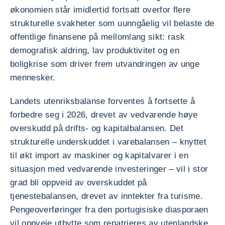
økonomien står imidlertid fortsatt overfor flere
strukturelle svakheter som uunngåelig vil belaste de
offentlige finansene på mellomlang sikt: rask
demografisk aldring, lav produktivitet og en
boligkrise som driver frem utvandringen av unge
mennesker.
Landets utenriksbalanse forventes å fortsette å
forbedre seg i 2026, drevet av vedvarende høye
overskudd på drifts- og kapitalbalansen. Det
strukturelle underskuddet i varebalansen – knyttet
til økt import av maskiner og kapitalvarer i en
situasjon med vedvarende investeringer – vil i stor
grad bli oppveid av overskuddet på
tjenestebalansen, drevet av inntekter fra turisme.
Pengeoverføringer fra den portugisiske diasporaen
vil oppveie utbytte som repatrieres av utenlandske