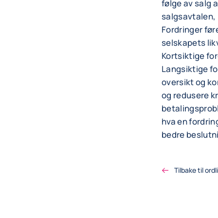
følge av salg a
salgsavtalen, 
Fordringer før
selskapets likv
Kortsiktige fo
Langsiktige fo
oversikt og ko
og redusere kr
betalingsprobl
hva en fordri
bedre beslutni
Tilbake til ordl