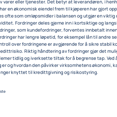
v varer eller tjenester. Det betyr at leverandøren, i henho
har en økonomisk eiendel frem til kjøperen har gjort opp
es ofte som omløpsmidler i balansen og utgjør en viktig 
iditet. Fordringer deles gjerne inn i kortsiktige og langs
rdringer, som kundefordringer, forventes innbetalt innen 
rdringer har lengre løpetid, for eksempel lån til andre s
ntroll over fordringene er avgjørende for å sikre stabil
edittrisiko. Riktig håndtering av fordringer gjør det mu
emer tidlig og iverksette tiltak for å begrense tap. Ved
ng er og hvordan den påvirker virksomhetens økonomi, k
nger knyttet til kredittgivning og risikostyring.
iste