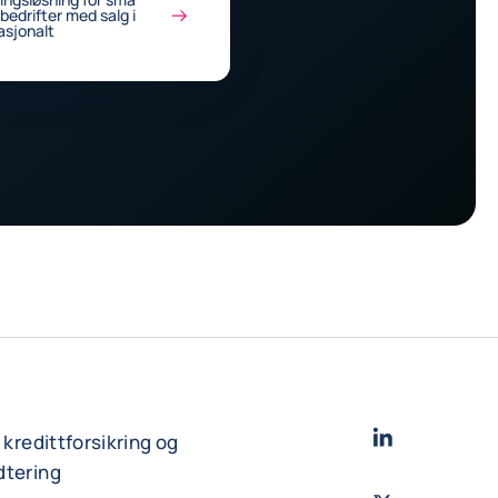
edrifter med salg i
asjonalt
LinkedIn
- Cofac
r kredittforsikring og
dtering