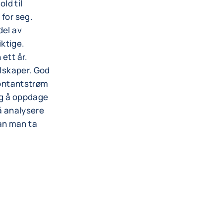
ld til
 for seg.
del av
iktige.
ett år.
elskaper. God
 kontantstrøm
lig å oppdage
 å analysere
an man ta