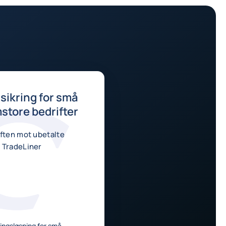
rsikring for små
store bedrifter
iften mot ubetalte
 TradeLiner
ringsløsning for små