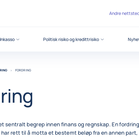
Andre nettste
Inkasso
Politisk risiko og kredittrisiko
Nyhet
RING
FORDRING
ring
 et sentralt begrep innen finans og regnskap. En fordrin
har rett til å motta et bestemt beløp fra en annen part,