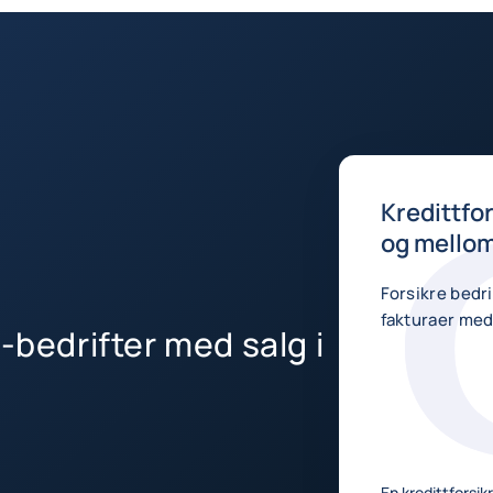
Kredittfo
og mellom
Forsikre bedr
fakturaer med
-bedrifter med salg i
En kredittforsik