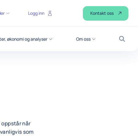
Kontakt oss
der
Logg inn
er, økonomi og analyser
Om oss
Søk
g oppstår når
 vanligvis som