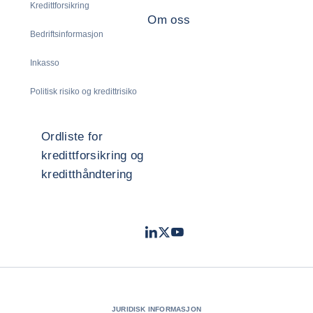
Kredittforsikring
Om oss
Bedriftsinformasjon
Inkasso
Politisk risiko og kredittrisiko
Ordliste for
kredittforsikring og
kreditthåndtering
LinkedIn
Twitter
Youtube
- Coface
- Coface
- Coface
JURIDISK INFORMASJON