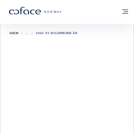
Gå til innhold
Tilbake til hjemmesiden
M
COFACE FOR TRADE - HJEMMESIDE G
NORWAY
HJEM
2024: ET AVGJØRENDE ÅR