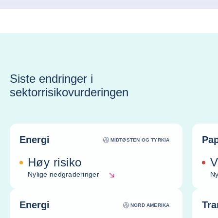
Siste endringer i
sektorrisikovurderingen
Energi
Pap
MIDTØSTEN OG TYRKIA
Høy risiko
V
Nylige nedgraderinger
Ny
Energi
Tra
NORD AMERIKA