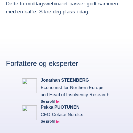
Dette formiddagswebinaret passer godt sammen
med en kaffe. Sikre deg plass i dag.
Forfattere og eksperter
Jonathan STEENBERG
Economist for Northern Europe
and Head of Insolvency Research
Se profil
Jonathan Steenberg linkedin
Pekka PUOTUNEN
CEO Coface Nordics
Se profil
Pekka Puotunen LinkedIn