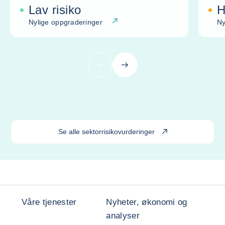
Lav risiko
H
Nylige oppgraderinger
Ny
Forrige
Neste
Se alle sektorrisikovurderinger
Våre tjenester
Nyheter, økonomi og
analyser