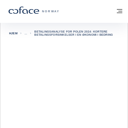
Gå til innhold
Tilbake til hjemmesiden
M
COFACE FOR TRADE - HJEMMESIDE G
NORWAY
BETALINGSANALYSE FOR POLEN 2024: KORTERE
HJEM
BETALINGSFORSINKELSER I EN ØKONOMI I BEDRING