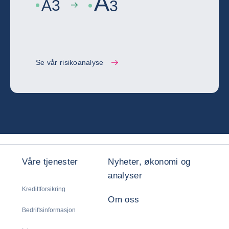
A
A
3
3
Se vår risikoanalyse
Våre tjenester
Nyheter, økonomi og
analyser
Kredittforsikring
Om oss
Bedriftsinformasjon