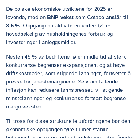
De polske økonomiske utsiktene for 2025 er
lovende, med en
BNP-vekst
som Coface
anslår til
3,5 %
. Oppgangen i aktiviteten understøttes
hovedsakelig av husholdningenes forbruk og
investeringer i anleggsmidler.
Nesten 45 % av bedriftene føler imidlertid at sterk
konkurranse begrenser ekspansjonen, og at høye
driftskostnader, som stigende lønninger, fortsetter å
presse fortjenestemarginene. Selv om fallende
inflasjon kan redusere lønnspresset, vil stigende
minstelønninger og konkurranse fortsatt begrense
marginveksten.
Til tross for disse strukturelle utfordringene bør den
økonomiske oppgangen føre til mer stabile
betalingsfrister og en fortsatt reduksjon i utestående