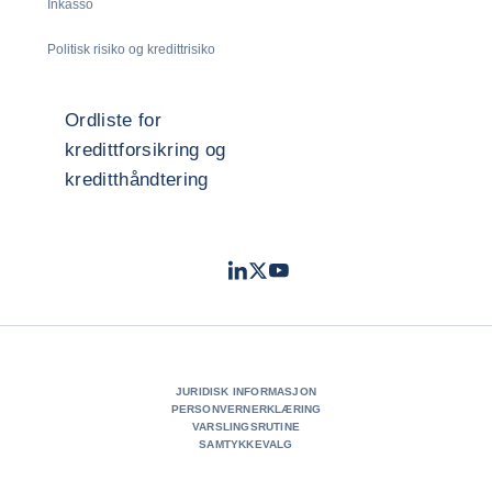
Inkasso
Politisk risiko og kredittrisiko
Ordliste for
kredittforsikring og
kreditthåndtering
LinkedIn
Twitter
Youtube
- Coface
- Coface
- Coface
JURIDISK INFORMASJON
PERSONVERNERKLÆRING
VARSLINGSRUTINE
SAMTYKKEVALG