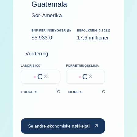
Guatemala
Sør-Amerika
BNP PER INNBYGGER ($)
BEFOLKNING (I 2021)
$5,933.0
17,6 millioner
Vurdering
LANDRISIKO
FORRETNINGSKLIMA
C
C
Help
Help
C
C
TIDLIGERE
TIDLIGERE
Se andre økonomiske nøkkeltall