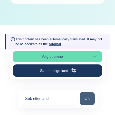
This content has been automatically translated. It may not
be as accurate as the
original
.
Velg et emne
Velg avsnitt på siden
Sammenlign land
Søk etter land
OK
Søk etter land
0
suggestions