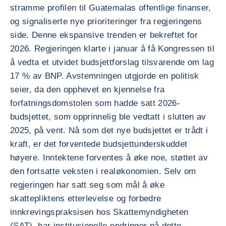
stramme profilen til Guatemalas offentlige finanser,
og signaliserte nye prioriteringer fra regjeringens
side. Denne ekspansive trenden er bekreftet for
2026. Regjeringen klarte i januar å få Kongressen til
å vedta et utvidet budsjettforslag tilsvarende om lag
17 % av BNP. Avstemningen utgjorde en politisk
seier, da den opphevet en kjennelse fra
forfatningsdomstolen som hadde satt 2026-
budsjettet, som opprinnelig ble vedtatt i slutten av
2025, på vent. Nå som det nye budsjettet er trådt i
kraft, er det forventede budsjettunderskuddet
høyere. Inntektene forventes å øke noe, støttet av
den fortsatte veksten i realøkonomien. Selv om
regjeringen har satt seg som mål å øke
skattepliktens etterlevelse og forbedre
innkrevingspraksisen hos Skattemyndigheten
(SAT), har institusjonelle endringer på dette