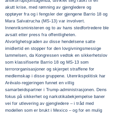
antikorrupsjonsagenda, utviklet seg raskt til en
akutt krise, med rømning av gjengledere og
opptøyer fra og i fengsler der gjengene Barrio 18 og
Mara Salvatrucha (MS-13) var involvert.
Innenriksministeren og to av hans stedfortredere ble
avsatt etter press fra offentligheten.
Alvorlighetsgraden av disse hendelsene satte
imidlertid en stopper for den lovgivningsmessige
lammelsen, da Kongressen vedtok en sikkerhetslov
som klassifiserte Barrio 18 og MS-13 som
terrororganisasjoner og skjerpet straffene for
medlemskap i disse gruppene. Utenrikspolitisk har
Arévalo-regjeringen funnet en villig
samarbeidspartner i Trump-administrasjonen. Dens
fokus på sikkerhet og narkotikabekjempelse baner
vei for utlevering av gjengledere – i tråd med
modellen som er brukt i Mexico – og for en mulig