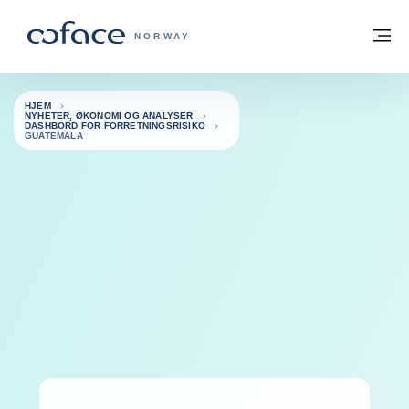
Gå til innhold
Tilbake til hjemmesiden
M
COFACE FOR TRADE - HJEMMESIDE G
NORWAY
HJEM
NYHETER, ØKONOMI OG ANALYSER
DASHBORD FOR FORRETNINGSRISIKO
GUATEMALA