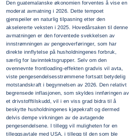
Den guatemalanske økonomien forventes å vise en
moderat avmatning i 2026. Dette tempoet
gjenspeiler en naturlig tilpasning etter den
akselererte veksten i 2025. Hovedårsaken til denne
avmatningen er den forventede svekkelsen av
innstrømningen av pengeoverføringer, som har
direkte innflytelse på husholdningenes forbruk,
særlig for lavinntektsgrupper. Selv om den
ovennevnte frontloading-effekten gradvis vil avta,
viste pengesendelsesstrømmene fortsatt betydelig
motstandskraft i begynnelsen av 2026. Den relativt
begrensede inflasjonen, som skyldes innføringen av
et drivstofftilskudd, vil i en viss grad bidra til å
beskytte husholdningenes kjøpekraft og dermed
delvis dempe virkningen av de avtagende
pengesendelsene. I tillegg vil muligheten for en
tilleggsavtale med USA, i tillegg til den som ble