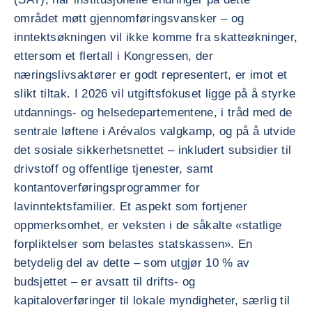
området møtt gjennomføringsvansker – og
inntektsøkningen vil ikke komme fra skatteøkninger,
ettersom et flertall i Kongressen, der
næringslivsaktører er godt representert, er imot et
slikt tiltak. I 2026 vil utgiftsfokuset ligge på å styrke
utdannings- og helsedepartementene, i tråd med de
sentrale løftene i Arévalos valgkamp, og på å utvide
det sosiale sikkerhetsnettet – inkludert subsidier til
drivstoff og offentlige tjenester, samt
kontantoverføringsprogrammer for
lavinntektsfamilier. Et aspekt som fortjener
oppmerksomhet, er veksten i de såkalte «statlige
forpliktelser som belastes statskassen». En
betydelig del av dette – som utgjør 10 % av
budsjettet – er avsatt til drifts- og
kapitaloverføringer til lokale myndigheter, særlig til