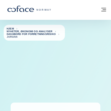
Gå til innhold
Tilbake til hjemmesiden
M
COFACE FOR TRADE - HJEMMESIDE G
NORWAY
HJEM
NYHETER, ØKONOMI OG ANALYSER
DASHBORD FOR FORRETNINGSRISIKO
JORDAN