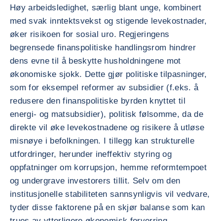
Høy arbeidsledighet, særlig blant unge, kombinert
med svak inntektsvekst og stigende levekostnader,
øker risikoen for sosial uro. Regjeringens
begrensede finanspolitiske handlingsrom hindrer
dens evne til å beskytte husholdningene mot
økonomiske sjokk. Dette gjør politiske tilpasninger,
som for eksempel reformer av subsidier (f.eks. å
redusere den finanspolitiske byrden knyttet til
energi- og matsubsidier), politisk følsomme, da de
direkte vil øke levekostnadene og risikere å utløse
misnøye i befolkningen. I tillegg kan strukturelle
utfordringer, herunder ineffektiv styring og
oppfatninger om korrupsjon, hemme reformtempoet
og undergrave investorers tillit. Selv om den
institusjonelle stabiliteten sannsynligvis vil vedvare,
tyder disse faktorene på en skjør balanse som kan
trues av ytterligere økonomisk forverring.