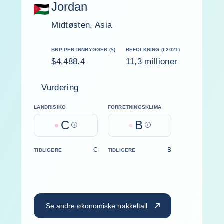
Jordan
Midtøsten, Asia
BNP PER INNBYGGER ($)
BEFOLKNING (I 2021)
$4,488.4
11,3 millioner
Vurdering
LANDRISIKO
FORRETNINGSKLIMA
C
B
Help
Help
C
B
TIDLIGERE
TIDLIGERE
Se andre økonomiske nøkkeltall