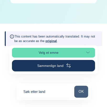
This content has been automatically translated. It may not
be as accurate as the
original
.
Velg et emne
Velg avsnitt på siden
Sammenlign land
Søk etter land
OK
Søk etter land
0
suggestions