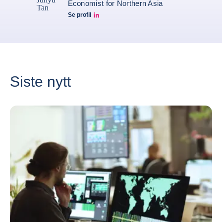
Economist for Northern Asia
Se profil
Junyu Tan Linkedin Profile
Siste nytt