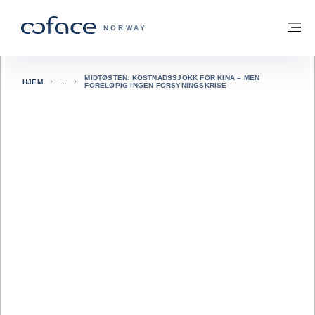
Gå til innhold
Tilbake til hjemmesiden
M
COFACE FOR TRADE - HJEMMESIDE G
NORWAY
MIDTØSTEN: KOSTNADSSJOKK FOR KINA – MEN
HJEM
FORELØPIG INGEN FORSYNINGSKRISE