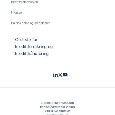
Bedriftsinformasjon
Inkasso
Politisk risiko og kredittrisiko
Ordliste for
kredittforsikring og
kreditthåndtering
LinkedIn
Twitter
Youtube
- Coface
- Coface
- Coface
JURIDISK INFORMASJON
PERSONVERNERKLÆRING
VARSLINGSRUTINE