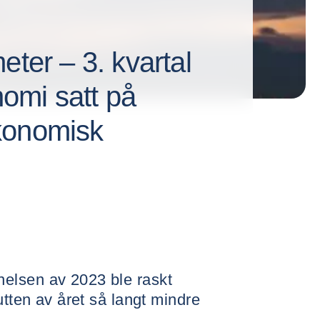
eter – 3. kvartal
omi satt på
konomisk
elsen av 2023 ble raskt
utten av året så langt mindre