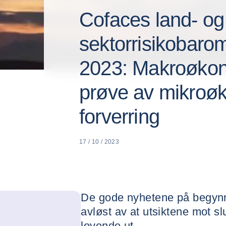
Cofaces land- og
sektorrisikobarom
2023: Makroøkon
prøve av mikroø
forverring
17 / 10 / 2023
De gode nyhetene på begynn
avløst av at utsiktene mot sl
lovende ut.