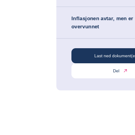
Inflasjonen avtar, men er
overvunnet
Last ned dokument(e
Del