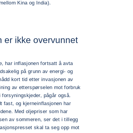
ellom Kina og India).
n er ikke overvunnet
, har inflasjonen fortsatt å avta
sakelig på grunn av energi- og
ådd kort tid etter invasjonen av
eining av etterspørselen mot forbruk
 i forsyningskjeder, pågår også.
dt fast, og kjerneinflasjonen har
ndene. Med oljepriser som har
en av sommeren, ser det i tillegg
nflasjonspresset skal ta seg opp mot