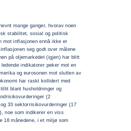
er nevnt mange ganger, hvorav noen
k stabilitet, sosial og politisk
 mot inflasjonen ennå ikke er
 inflasjonen seg godt over målene
en på oljemarkedet (igjen) har blitt
e ledende indikatorer peker mot en
-Amerika og eurosonen mot slutten av
økonomi har raskt kollidert med
illit blant husholdninger og
landrisikovurderinger (2
og 33 sektorrisikovurderinger (17
), noe som indikerer en viss
ste 18 månedene, i et miljø som