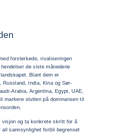
rden
g med forsterkede, rivaliseringen
e hendelser de siste månedene
e landskapet. Blant dem er
, Russland, India, Kina og Sør-
udi-Arabia, Argentina, Egypt, UAE,
il markere slutten på dominansen til
ensorden.
 visjon og ta konkrete skritt for å
 all sannsynlighet forbli begrenset