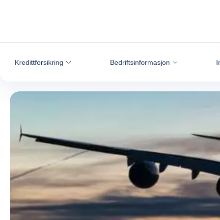
Gå til innhold
Kredittforsikring
Bedriftsinformasjon
I