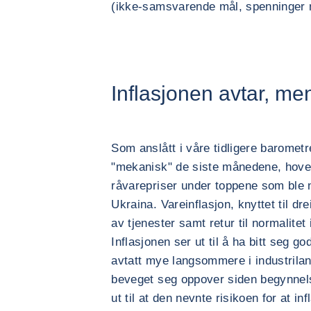
(ikke-samsvarende mål, spenninger m
Inflasjonen avtar, me
Som anslått i våre tidligere barometre
"mekanisk" de siste månedene, hoved
råvarepriser under toppene som ble n
Ukraina. Vareinflasjon, knyttet til dr
av tjenester samt retur til normalitet
Inflasjonen ser ut til å ha bitt seg go
avtatt mye langsommere i industrila
beveget seg oppover siden begynnels
ut til at den nevnte risikoen for at i