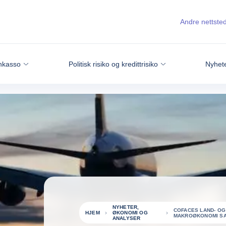
Andre nettste
nkasso
Politisk risiko og kredittrisiko
Nyhete
NYHETER,
COFACES LAND- OG
HJEM
ØKONOMI OG
MAKROØKONOMI SA
ANALYSER