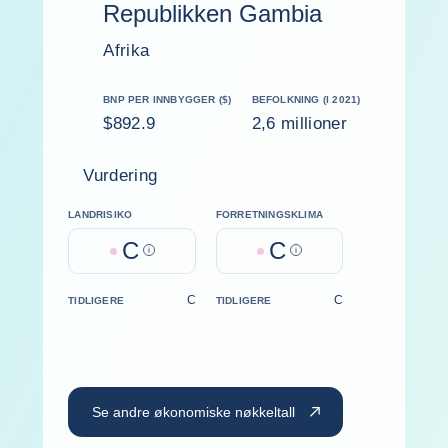
Republikken Gambia
Afrika
BNP PER INNBYGGER ($)
BEFOLKNING (I 2021)
$892.9
2,6 millioner
Vurdering
LANDRISIKO
FORRETNINGSKLIMA
C
C
Help
Help
C
C
TIDLIGERE
TIDLIGERE
Se andre økonomiske nøkkeltall