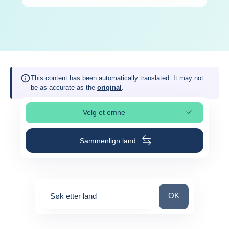
This content has been automatically translated. It may not
be as accurate as the
original
.
Velg et emne
Velg avsnitt på siden
Sammenlign land
Søk etter land
OK
Søk etter land
0
suggestions