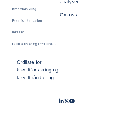
analyser
Kredittforsikring
Om oss
Bedriftsinformasjon
Inkasso
Politisk risiko og kredittrisiko
Ordliste for
kredittforsikring og
kreditthåndtering
LinkedIn
Twitter
Youtube
- Coface
- Coface
- Coface