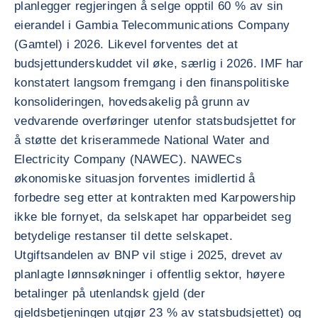
planlegger regjeringen å selge opptil 60 % av sin
eierandel i Gambia Telecommunications Company
(Gamtel) i 2026. Likevel forventes det at
budsjettunderskuddet vil øke, særlig i 2026. IMF har
konstatert langsom fremgang i den finanspolitiske
konsolideringen, hovedsakelig på grunn av
vedvarende overføringer utenfor statsbudsjettet for
å støtte det kriserammede National Water and
Electricity Company (NAWEC). NAWECs
økonomiske situasjon forventes imidlertid å
forbedre seg etter at kontrakten med Karpowership
ikke ble fornyet, da selskapet har opparbeidet seg
betydelige restanser til dette selskapet.
Utgiftsandelen av BNP vil stige i 2025, drevet av
planlagte lønnsøkninger i offentlig sektor, høyere
betalinger på utenlandsk gjeld (der
gjeldsbetjeningen utgjør 23 % av statsbudsjettet) og