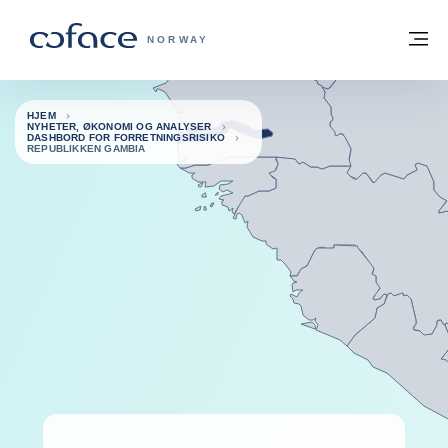
Gå til innhold
Tilbake til hjemmesiden
M
COFACE FOR TRADE - HJEMMESIDE G
NORWAY
HJEM
NYHETER, ØKONOMI OG ANALYSER
DASHBORD FOR FORRETNINGSRISIKO
REPUBLIKKEN GAMBIA