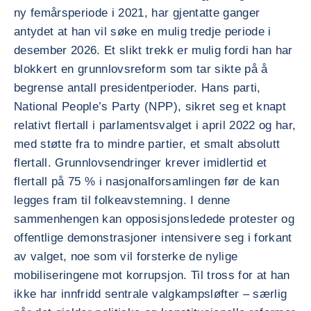
ny femårsperiode i 2021, har gjentatte ganger
antydet at han vil søke en mulig tredje periode i
desember 2026. Et slikt trekk er mulig fordi han har
blokkert en grunnlovsreform som tar sikte på å
begrense antall presidentperioder. Hans parti,
National People’s Party (NPP), sikret seg et knapt
relativt flertall i parlamentsvalget i april 2022 og har,
med støtte fra to mindre partier, et smalt absolutt
flertall. Grunnlovsendringer krever imidlertid et
flertall på 75 % i nasjonalforsamlingen før de kan
legges fram til folkeavstemning. I denne
sammenhengen kan opposisjonsledede protester og
offentlige demonstrasjoner intensivere seg i forkant
av valget, noe som vil forsterke de nylige
mobiliseringene mot korrupsjon. Til tross for at han
ikke har innfridd sentrale valgkampsløfter – særlig