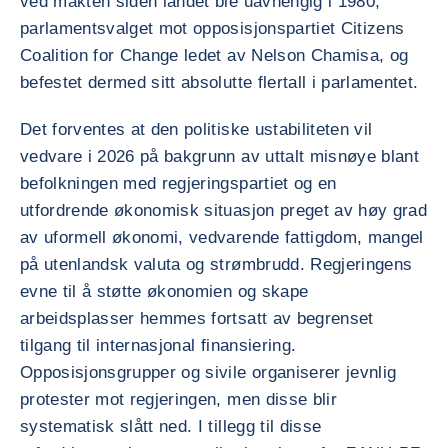
ved makten siden landet ble uavhengig i 1980,
parlamentsvalget mot opposisjonspartiet Citizens
Coalition for Change ledet av Nelson Chamisa, og
befestet dermed sitt absolutte flertall i parlamentet.
Det forventes at den politiske ustabiliteten vil
vedvare i 2026 på bakgrunn av uttalt misnøye blant
befolkningen med regjeringspartiet og en
utfordrende økonomisk situasjon preget av høy grad
av uformell økonomi, vedvarende fattigdom, mangel
på utenlandsk valuta og strømbrudd. Regjeringens
evne til å støtte økonomien og skape
arbeidsplasser hemmes fortsatt av begrenset
tilgang til internasjonal finansiering.
Opposisjonsgrupper og sivile organiserer jevnlig
protester mot regjeringen, men disse blir
systematisk slått ned. I tillegg til disse