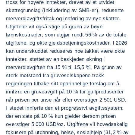
tross for høyere inntekter, drevet av et utvidet
skattegrunnlag (inkludering av SMB-er), reduserte
merverdiavgiftsfritak og innføring av nye skatter.
Utgiftene vil også stige på grunn av høye
lønnskostnader, som utgjør rundt 56 % av de totale
utgiftene, og økte gjeldsbetjeningskostnader. I 2026
kan underskuddet reduseres noe takket være økte
inntekter, støttet av en beskjeden økning i
merverdiavgiften fra 15 % til 15,5 %. På grunn av
sterk motstand fra gruveselskapene trakk
regjeringen tilbake sitt opprinnelige forslag om å
innføre en gruveavgift på 10 % for gullprodusenter
når prisen per unse når eller overstiger 2 501 USD.
I stedet innførte den et progressivt avgiftssystem,
der en sats på 10 % kun gjelder dersom prisen
overstiger 5 000 USD/oz. Utgiftene vil hovedsakelig
fokusere på utdanning, helse, sosialhjelp (31,2 % av