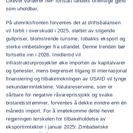
Likevel vurderer IMF fortsatt landets offentlige gjeld
som uholdbar.
På utenriksfronten forventes det at driftsbalansen
vil forbli i overskudd i 2025, støttet av stigende
gullpriser, blomstrende turisme, tobakks eksport og
sterke innbetalinger fra utlandet. Denne trenden bør
fortsette inn i 2026. Imidlertid vil
infrastrukturprosjekter øke importen av kapitalvarer
og tjenester, mens begrenset tilgang til internasjonal
finansiering og tilbaketrekningen av USAID vil tynge
sekundærinntektene. Valutareservene, som er
sårbare for negative råvareprissjokk og svake
bistandsstrømmer, forventes å dekke mindre enn én
måneds import. For å imøtekomme dette hevet
regjeringen terskelen for tilbakeholdelse av
eksportinntekter i januar 2025: Zimbabwiske