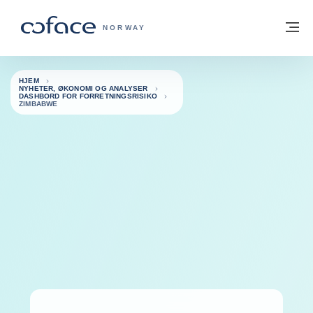
Gå til innhold
Tilbake til hjemmesiden
M
COFACE FOR TRADE - HJEMMESIDE G
NORWAY
HJEM
NYHETER, ØKONOMI OG ANALYSER
DASHBORD FOR FORRETNINGSRISIKO
ZIMBABWE