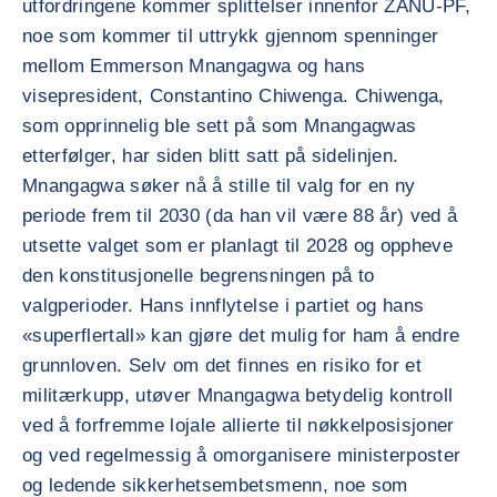
utfordringene kommer splittelser innenfor ZANU-PF,
noe som kommer til uttrykk gjennom spenninger
mellom Emmerson Mnangagwa og hans
visepresident, Constantino Chiwenga. Chiwenga,
som opprinnelig ble sett på som Mnangagwas
etterfølger, har siden blitt satt på sidelinjen.
Mnangagwa søker nå å stille til valg for en ny
periode frem til 2030 (da han vil være 88 år) ved å
utsette valget som er planlagt til 2028 og oppheve
den konstitusjonelle begrensningen på to
valgperioder. Hans innflytelse i partiet og hans
«superflertall» kan gjøre det mulig for ham å endre
grunnloven. Selv om det finnes en risiko for et
militærkupp, utøver Mnangagwa betydelig kontroll
ved å forfremme lojale allierte til nøkkelposisjoner
og ved regelmessig å omorganisere ministerposter
og ledende sikkerhetsembetsmenn, noe som