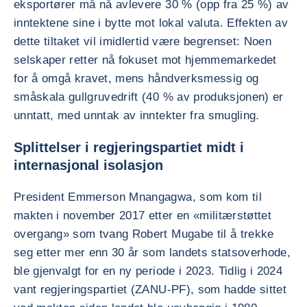
eksportører må nå avlevere 30 % (opp fra 25 %) av
inntektene sine i bytte mot lokal valuta. Effekten av
dette tiltaket vil imidlertid være begrenset: Noen
selskaper retter nå fokuset mot hjemmemarkedet
for å omgå kravet, mens håndverksmessig og
småskala gullgruvedrift (40 % av produksjonen) er
unntatt, med unntak av inntekter fra smugling.
Splittelser i regjeringspartiet midt i
internasjonal isolasjon
President Emmerson Mnangagwa, som kom til
makten i november 2017 etter en «militærstøttet
overgang» som tvang Robert Mugabe til å trekke
seg etter mer enn 30 år som landets statsoverhode,
ble gjenvalgt for en ny periode i 2023. Tidlig i 2024
vant regjeringspartiet (ZANU-PF), som hadde sittet