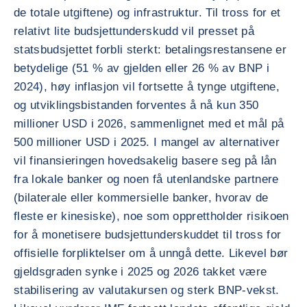
de totale utgiftene) og infrastruktur. Til tross for et
relativt lite budsjettunderskudd vil presset på
statsbudsjettet forbli sterkt: betalingsrestansene er
betydelige (51 % av gjelden eller 26 % av BNP i
2024), høy inflasjon vil fortsette å tynge utgiftene,
og utviklingsbistanden forventes å nå kun 350
millioner USD i 2026, sammenlignet med et mål på
500 millioner USD i 2025. I mangel av alternativer
vil finansieringen hovedsakelig basere seg på lån
fra lokale banker og noen få utenlandske partnere
(bilaterale eller kommersielle banker, hvorav de
fleste er kinesiske), noe som opprettholder risikoen
for å monetisere budsjettunderskuddet til tross for
offisielle forpliktelser om å unngå dette. Likevel bør
gjeldsgraden synke i 2025 og 2026 takket være
stabilisering av valutakursen og sterk BNP-vekst.