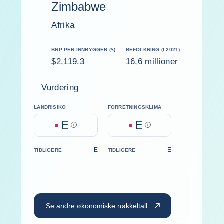
Zimbabwe
Afrika
BNP PER INNBYGGER ($)
BEFOLKNING (I 2021)
$2,119.3
16,6 millioner
Vurdering
LANDRISIKO
FORRETNINGSKLIMA
E
E
Help
Help
E
E
TIDLIGERE
TIDLIGERE
Se andre økonomiske nøkkeltall