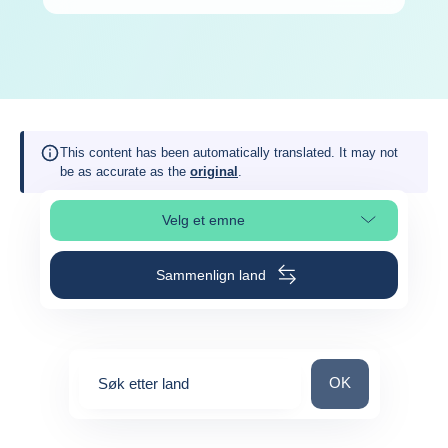
This content has been automatically translated. It may not
be as accurate as the
original
.
Velg et emne
Velg avsnitt på siden
Sammenlign land
Søk etter land
OK
Søk etter land
0
suggestions