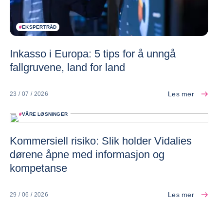
#
EKSPERTRÅD
Inkasso i Europa: 5 tips for å unngå
fallgruvene, land for land
Les mer
23 / 07 / 2026
#
VÅRE LØSNINGER
Kommersiell risiko: Slik holder Vidalies
dørene åpne med informasjon og
kompetanse
Les mer
29 / 06 / 2026