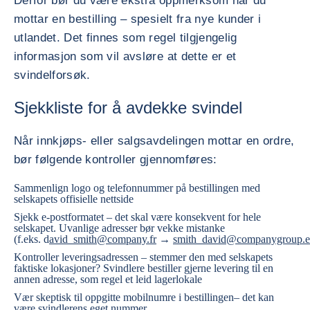
Derfor bør du være ekstra oppmerksom når du
mottar en bestilling – spesielt fra nye kunder i
utlandet. Det finnes som regel tilgjengelig
informasjon som vil avsløre at dette er et
svindelforsøk.
Sjekkliste for å avdekke svindel
Når innkjøps- eller salgsavdelingen mottar en ordre,
bør følgende kontroller gjennomføres:
Sammenlign logo og telefonnummer på bestillingen med
selskapets offisielle nettside
Sjekk e-postformatet – det skal være konsekvent for hele
selskapet. Uvanlige adresser bør vekke mistanke
(f.eks. d
avid_smith@company.fr
→
smith_david@companygroup.
Kontroller leveringsadressen – stemmer den med selskapets
faktiske lokasjoner? Svindlere bestiller gjerne levering til en
annen adresse, som regel et leid lagerlokale
Vær skeptisk til oppgitte mobilnumre i bestillingen– det kan
være svindlerens eget nummer