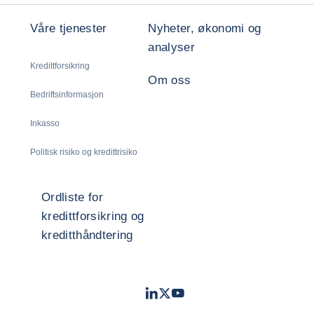
Våre tjenester
Nyheter, økonomi og
analyser
Kredittforsikring
Om oss
Bedriftsinformasjon
Inkasso
Politisk risiko og kredittrisiko
Ordliste for
kredittforsikring og
kreditthåndtering
LinkedIn
Twitter
Youtube
- Coface
- Coface
- Coface