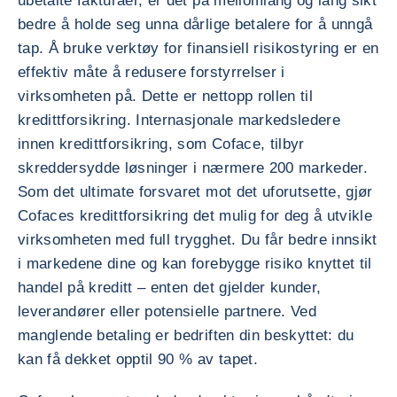
ubetalte fakturaer, er det på mellomlang og lang sikt
bedre å holde seg unna dårlige betalere for å unngå
tap. Å bruke verktøy for finansiell risikostyring er en
effektiv måte å redusere forstyrrelser i
virksomheten på. Dette er nettopp rollen til
kredittforsikring. Internasjonale markedsledere
innen kredittforsikring, som Coface, tilbyr
skreddersydde løsninger i nærmere 200 markeder.
Som det ultimate forsvaret mot det uforutsette, gjør
Cofaces kredittforsikring det mulig for deg å utvikle
virksomheten med full trygghet. Du får bedre innsikt
i markedene dine og kan forebygge risiko knyttet til
handel på kreditt – enten det gjelder kunder,
leverandører eller potensielle partnere. Ved
manglende betaling er bedriften din beskyttet: du
kan få dekket opptil 90 % av tapet.