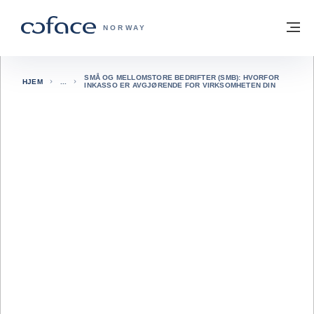
Gå til innhold
Tilbake til hjemmesiden
M
COFACE FOR TRADE - HJEMMESIDE G
NORWAY
SMÅ OG MELLOMSTORE BEDRIFTER (SMB): HVORFOR
HJEM
INKASSO ER AVGJØRENDE FOR VIRKSOMHETEN DIN