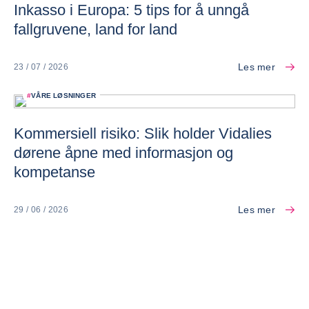
Inkasso i Europa: 5 tips for å unngå
fallgruvene, land for land
Les mer
23 / 07 / 2026
#
VÅRE LØSNINGER
Kommersiell risiko: Slik holder Vidalies
dørene åpne med informasjon og
kompetanse
Les mer
29 / 06 / 2026