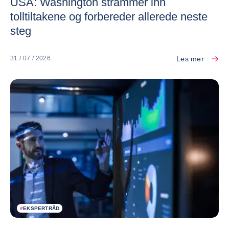
USA: Washington strammer inn
tolltiltakene og forbereder allerede neste
steg
Les mer
31 / 07 / 2026
#
EKSPERTRÅD