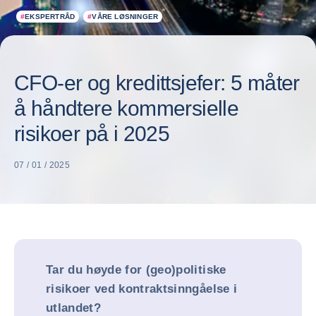
#
EKSPERTRÅD
#
VÅRE LØSNINGER
CFO-er og kredittsjefer: 5 måter
å håndtere kommersielle
risikoer på i 2025
07 / 01 / 2025
Tar du høyde for (geo)politiske
risikoer ved kontraktsinngåelse i
utlandet?