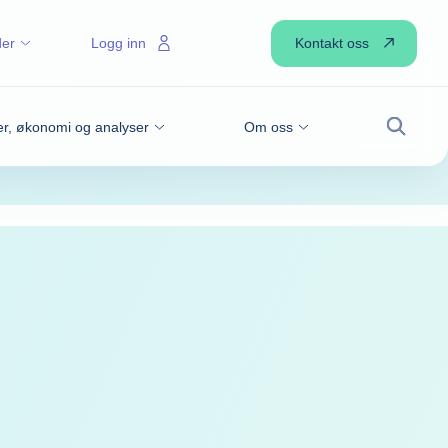
Kontakt oss
der
Logg inn
r, økonomi og analyser
Om oss
Søk