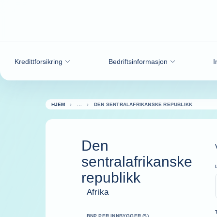
Gå til innhold
Kredittforsikring
Bedriftsinformasjon
I
HJEM
DEN SENTRALAFRIKANSKE REPUBLIKK
Den
sentralafrikanske
republikk
Afrika
BNP PER INNBYGGER ($)