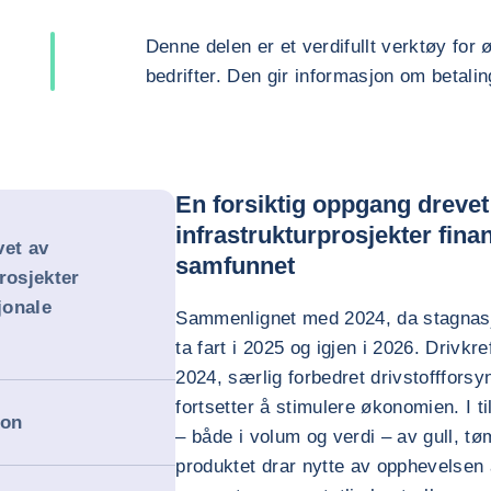
Denne delen er et verdifullt verktøy for 
bedrifter. Den gir informasjon om betalin
En forsiktig oppgang drevet
infrastrukturprosjekter fina
vet av
samfunnet
rosjekter
jonale
Sammenlignet med 2024, da stagnasjo
ta fart i 2025 og igjen i 2026. Drivk
2024, særlig forbedret drivstofffors
fortsetter å stimulere økonomien. I 
jon
– både i volum og verdi – av gull, t
produktet drar nytte av opphevelsen 