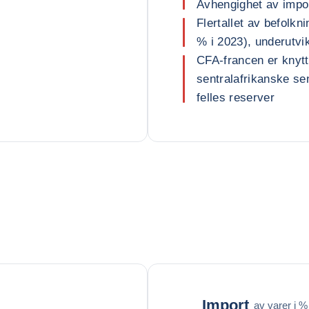
Avhengighet av impor
Flertallet av befolkn
% i 2023), underutvi
CFA-francen er knytt
sentralafrikanske s
felles reserver
Import
av varer i % 