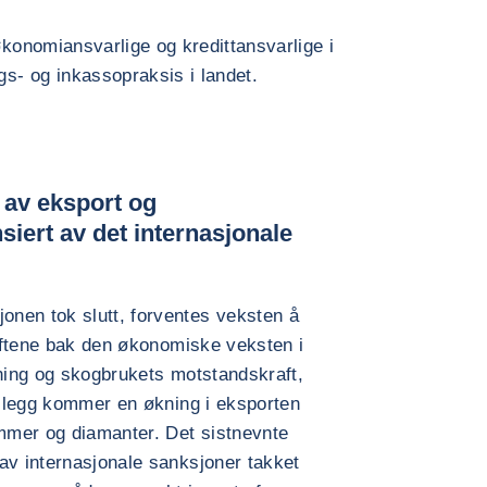
økonomiansvarlige og kredittansvarlige i
gs- og inkassopraksis i landet.
 av eksport og
nsiert av det internasjonale
nen tok slutt, forventes veksten å
reftene bak den økonomiske veksten i
yning og skogbrukets motstandskraft,
tillegg kommer en økning i eksporten
ømmer og diamanter. Det sistnevnte
av internasjonale sanksjoner takket