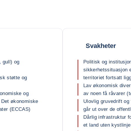
Svakheter
 gull) og
Politisk og institusjo
sikkerhetssituasjon e
sk støtte og
territoriet fortsatt l
Lav økonomisk divers
konomiske og
av noen få råvarer (
 Det økonomiske
Ulovlig gruvedrift o
stater (ECCAS)
går ut over de offent
Dårlig infrastruktur 
et land uten kystlinje