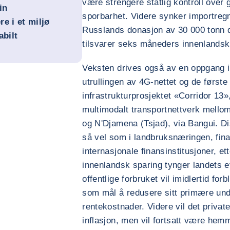
være strengere statlig kontroll over
in
sporbarhet. Videre synker importreg
re i et miljø
Russlands donasjon av 30 000 tonn di
abilt
tilsvarer seks måneders innenlandsk 
Veksten drives også av en oppgang i 
utrullingen av 4G-nettet og de første
infrastrukturprosjektet «Corridor 13
multimodalt transportnettverk mello
og N'Djamena (Tsjad), via Bangui. Dis
så vel som i landbruksnæringen, fin
internasjonale finansinstitusjoner, e
innenlandsk sparing tynger landets ev
offentlige forbruket vil imidlertid for
som mål å redusere sitt primære und
rentekostnader. Videre vil det privat
inflasjon, men vil fortsatt være hem