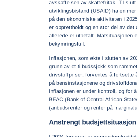
avskaffelsen av skattefritak. Til slut
utviklingsbistand (USAID) ha en mer
på den økonomiske aktiviteten i 202
er opprettholdt og en stor del av det 
allerede er utbetalt. Matsituasjonen e
bekymringsfull.
Inflasjonen, som økte i slutten av 
grunn av et tilbudssjokk som rammet
drivstoffpriser, forventes å fortsette
på bensinstasjonene og drivstoffdona
inflasjonen er under kontroll, og for å
BEAC (Bank of Central African State
(anbudsrenter og renter på marginalut
Anstrengt budsjettsituasjon
I 2024 forverret primærunderskuddet,