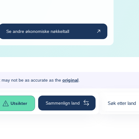
Se andre økonomiske nøkkeltall
It may not be as accurate as the
original
.
Sammenlign land
Søk etter land
Utsikter
0
suggestions