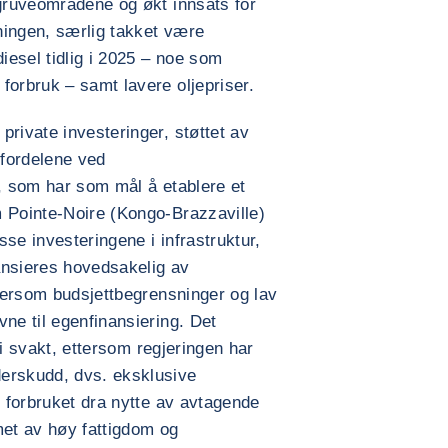
 gruveområdene og økt innsats for
ningen, særlig takket være
esel tidlig i 2025 – noe som
forbruk – samt lavere oljepriser.
private investeringer, støttet av
 fordelene ved
», som har som mål å etablere et
m Pointe-Noire (Kongo-Brazzaville)
se investeringene i infrastruktur,
ansieres hovedsakelig av
ttersom budsjettbegrensninger og lav
ne til egenfinansiering. Det
bli svakt, ettersom regjeringen har
erskudd, dvs. eksklusive
e forbruket dra nytte av avtagende
met av høy fattigdom og