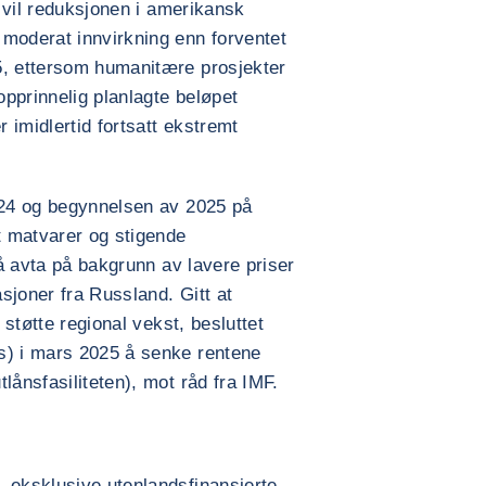
t vil reduksjonen i amerikansk
 moderat innvirkning enn forventet
5, ettersom humanitære prosjekter
opprinnelig planlagte beløpet
r imidlertid fortsatt ekstremt
2024 og begynnelsen av 2025 på
 matvarer og stigende
 å avta på bakgrunn av lavere priser
sjoner fra Russland. Gitt at
 støtte regional vekst, besluttet
s) i mars 2025 å senke rentene
lånsfasiliteten), mot råd fra IMF.
 eksklusive utenlandsfinansierte