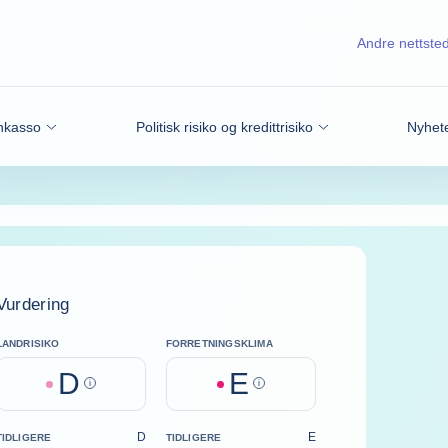
Andre nettste
nkasso
Politisk risiko og kredittrisiko
Nyhete
Vurdering
LANDRISIKO
FORRETNINGSKLIMA
D
E
Help
Help
D
E
TIDLIGERE
TIDLIGERE