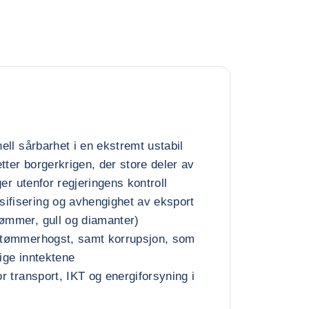
nell sårbarhet i en ekstremt ustabil
tter borgerkrigen, der store deler av
igger utenfor regjeringens kontroll
ifisering og avhengighet av eksport
tømmer, gull og diamanter)
g tømmerhogst, samt korrupsjon, som
lige inntektene
for transport, IKT og energiforsyning i